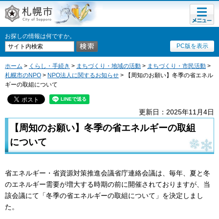
メニュ
札幌市
ー
お探しの情報は何ですか。
PC版を表示
ホーム
>
くらし・手続き
>
まちづくり・地域の活動
>
まちづくり・市民活動
>
札幌市のNPO
>
NPO法人に関するお知らせ
> 【周知のお願い】冬季の省エネル
ギーの取組について
更新日：2025年11月4日
【周知のお願い】冬季の省エネルギーの取組
について
省エネルギー・省資源対策推進会議省庁連絡会議は、毎年、夏と冬
のエネルギー需要が増大する時期の前に開催されておりますが、当
該会議にて「冬季の省エネルギーの取組について」を決定しまし
た。