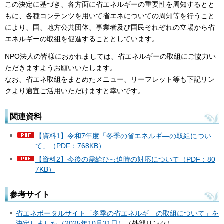
この決定に基づき、各方面に省エネルギーの重要性を周知するとと
もに、各種コンテンツを用いて省エネについての周知等を行うこと
により、国、地方公共団体、事業者及び国民それぞれの立場から省
エネルギーの取組を促進することとしています。
NPO法人の皆様におかれましては、省エネルギーの取組にご協力い
ただきますようお願いいたします。
なお、省エネ取組をまとめたメニュー、リーフレット等も下記リン
クより適宜ご活用いただけますと幸いです。
関連資料
【資料1】令和7年度「冬季の省エネルギ―の取組につい
て」（PDF：768KB）
【資料2】今後の需給ひっ迫時の対応について（PDF：80
7KB）
参考サイト
省エネポータルサイト「冬季の省エネルギ―の取組について」を
決定しました（2025年10月31日）
（外部リンク）