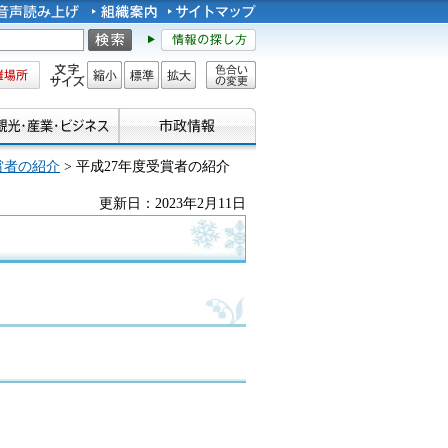
所
文字サイズ
縮小
標準
拡大
色合い
の変更
賞者の紹介
> 平成27年度受賞者の紹介
更新日：2023年2月11日