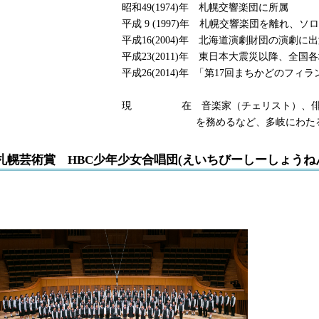
昭和49(1974)年 札幌交響楽団に所属
平成 9 (1997)年 札幌交響楽団を離れ、
平成16(2004)年 北海道演劇財団の演劇
平成23(2011)年 東日本大震災以降、全
平成26(2014)年 「第17回まちかどの
現 在 音楽家（チェリスト）、俳優
を務めるなど、多岐にわたる活
札幌芸術賞 HBC少年少女合唱団(えいちびーしーしょうね