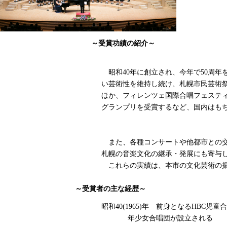
～受賞功績の紹介～
昭和40年に創立され、今年で50周年
い芸術性を維持し続け、札幌市民芸術
ほか、フィレンツェ国際合唱フェステ
グランプリを受賞するなど、国内はも
また
、各種コンサートや他都市との
札幌の音楽文
化の継承・発展にも寄与
これらの実績は、本市の文化芸術の
～受賞者の主な経歴～
昭和40(1965)年 前身となるH
年少女合唱団が設立される