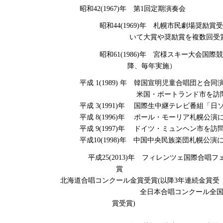
昭和42(1967)年 第1回定期演奏会
昭和44(1969)年 札幌市民劇場
いて大賞や奨励賞を複数回受
昭和61(1986)年 宮様スキー
降、毎年実施）
平成 1(1989) 年 韓国宣明児童合唱団と合同演
米国・ポートランド市を訪問し親
平成 3(1991)年 国際生中継テレビ番組「日ソ・
平成 8(1996)年 ポール・モーリア札幌公演に
平成 9(1997)年 ドイツ・ミュンヘン市を訪問
平成10(1998)年 中国中央民族楽団札幌公演に
平成25(2013)年 フィレンツェ国際合
北海道合唱コンクール金賞受賞(以
全日本合唱コンクール全国大会
賞受賞)