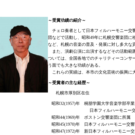
～受賞功績の紹介～
チェロ奏者として日本フィルハーモニー交
団などで活動し、昭和49年に札幌交響楽団に
など、札幌の音楽の普及・発展に対し多大な
また、演劇公演に出演するなどその活動範囲
ついては、全国各地でのチャリティーコンサ
う面でも大きな功績がある。
これらの実績は、本市の文化芸術の振興に
～受賞者の主な経歴～
札幌市厚別区在住
昭和32(1957)年 桐朋学園大学音楽学部卒業
日本フィルハーモニー交響
昭和44(1969)年 ボストン交響楽団に所属
昭和45(1970)年 日本フィルハーモニー交
昭和47(1972)年 新日本フィルハーモニー