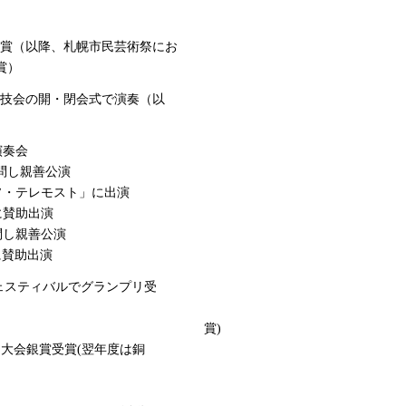
奨励賞受賞（以降、札幌市民芸術祭にお
賞）
大会国際競技会の開・閉会式で演奏（以
奏会
善公演
テレモスト」に出演
賛助出演
し親善公演
賛助出演
唱フェスティバルでグランプリ受
賞
降3年連続金賞受 賞)
銀賞受賞(翌年度は銅