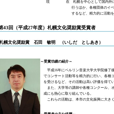
現 在 札幌を中心として国内外におい
行うほか、各種団体のイベントに招
するなど、精力的に活動を行っ
第43回（平成27年度）札幌文化奨励賞受賞者
札幌文化奨励賞 石田 敏明 （いしだ としあき）
～受賞功績の紹介～
平成16年にベルリン音楽大学大学院修了
でコンサート活動等を精力的に行い、各種
を受けるなど、その活動は高い評価を得て
また、大学等の講師や各種コンクール、オ
成にも熱心に取り組んでいる。
これらの活動は、本市の文化振興に大きく
～受賞者の主な経歴～