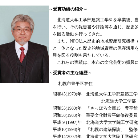
～受賞功績の紹介～
北海道大学工学部建築工学科を卒業後、豊
を行い、その報告書や評論等を通じ、歴史
を図る活動を行ってきた。
また、NPO法人歴史的地域資産研究機構
と一体となった歴史的地域資産の保存活用
興を図る役割も果たしている。
これらの実績は、本市の文化芸術の振興に
～受賞者の主な経歴～
札幌市豊平区在住
昭和45(1970)年 北海道大学工学部建築工
北海道大学工学部 
昭和55(1980)年 「さっぽろ文庫15 豊
昭和58(1983)年 重要文化財豊平館修復委
平成 9 (1997)年 北海道大学大学院工学
平成10(1998)年 「札幌の建築探訪」 監
平成14(2002)年 北海道大学大学院工学研