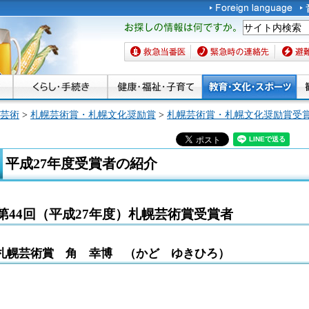
お探しの情報は何です
か。
救急当番医
緊急時の連絡先
避難場
芸術
>
札幌芸術賞・札幌文化奨励賞
>
札幌芸術賞・札幌文化奨励賞受
平成27年度受賞者の紹介
第44回（平成27年度）札幌芸術賞受賞者
札幌芸術賞 角 幸博 （かど ゆきひろ）