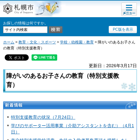
メニュ
札幌市
ー
お探しの情報は何ですか。
PC版を表示
ホーム
>
教育・文化・スポーツ
>
学校・幼稚園・教育
> 障がいのあるお子さん
の教育（特別支援教育）
更新日：2026年3月17日
障がいのあるお子さんの教育（特別支援教
育）
新着情報
特別支援教育の状況（7月24日）
学びのサポーター活用事業（介助アシスタントを含む）（4月1
日）