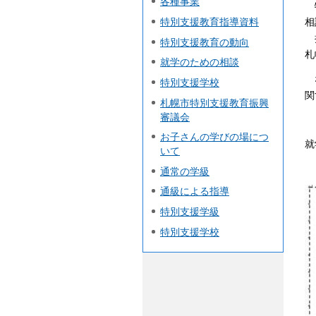
各種事業
相
特別支援教育指導資料
特別支援教育の動向
札
就学のための相談
な
特別支援学校
関
札幌市特別支援教育振興
審議会
お子さんの学びの場につ
就
いて
通常の学級
通級による指導
特別支援学級
特別支援学校