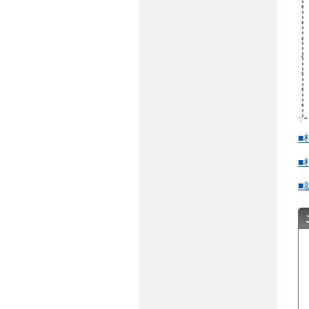
■
■
■