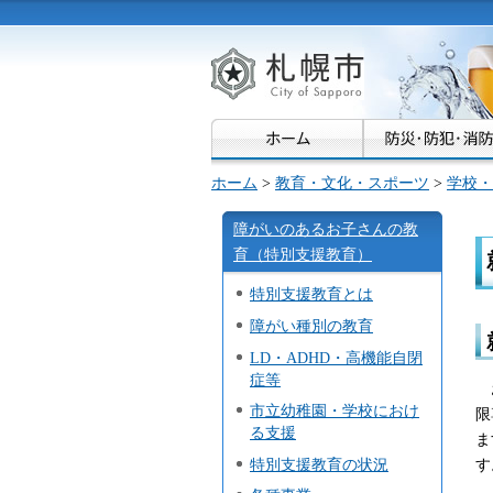
札幌市
ホーム
>
教育・文化・スポーツ
>
学校・
障がいのあるお子さんの教
育（特別支援教育）
特別支援教育とは
障がい種別の教育
LD・ADHD・高機能自閉
症等
市立幼稚園・学校におけ
限
る支援
ま
す
特別支援教育の状況