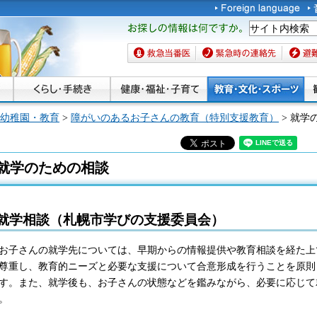
お探しの情報は何です
か。
救急当番医
緊急時の連絡先
避難場
幼稚園・教育
>
障がいのあるお子さんの教育（特別支援教育）
> 就学
就学のための相談
就学相談（札幌市学びの支援委員会）
お子さんの就学先については、早期からの情報提供や教育相談を経た上
尊重し、教育的ニーズと必要な支援について合意形成を行うことを原則
す。
また、就学後も、お子さんの状態などを鑑みながら、必要に応じて
。