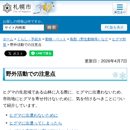
メニュ
札幌市
ー
お探しの情報は何ですか。
PC版を表示
ホーム
>
くらし・手続き
>
動物・ペット
>
鳥獣（野生動物等）など
>
ヒグマ対
策
> 野外活動での注意点
更新日：2026年4月7日
野外活動での注意点
ヒグマの生息域である山林に入る際に、ヒグマに出遭わないため、
市街地にヒグマを寄せ付けないために、気を付けるべきことについ
て紹介しています。
ヒグマに出遭わないために
ヒグマに出遭ってしまったら