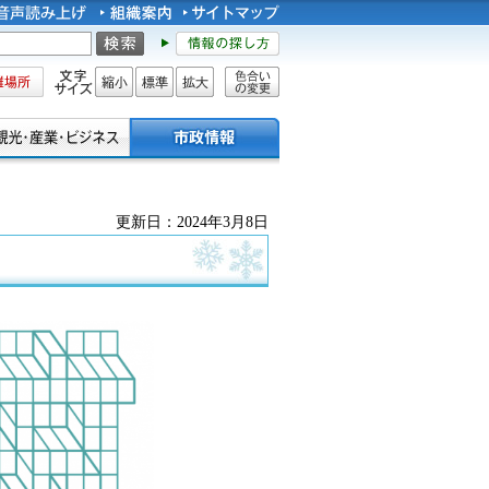
所
文字サイズ
縮小
標準
拡大
色合い
の変更
更新日：2024年3月8日