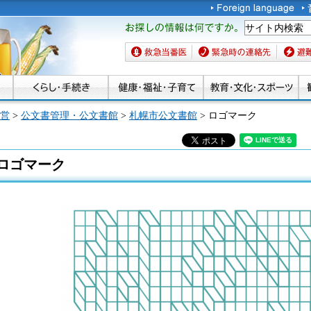
お探しの情報は何です
か。
救急当番医
緊急時の連絡先
避難場
営
>
公文書管理・公文書館
>
札幌市公文書館
> ロゴマーク
ロゴマーク