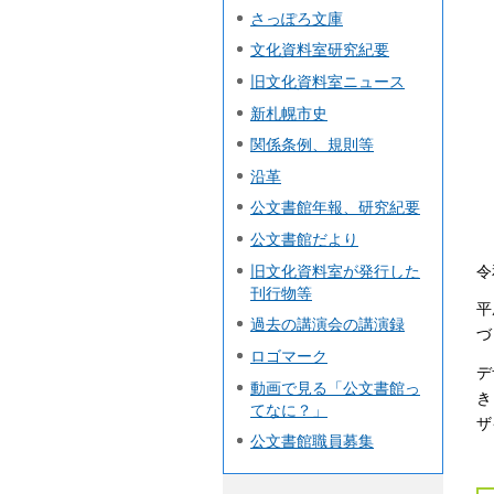
さっぽろ文庫
文化資料室研究紀要
旧文化資料室ニュース
新札幌市史
関係条例、規則等
沿革
公文書館年報、研究紀要
公文書館だより
令
旧文化資料室が発行した
刊行物等
平
過去の講演会の講演録
づ
ロゴマーク
デ
動画で見る「公文書館っ
き
てなに？」
ザ
公文書館職員募集