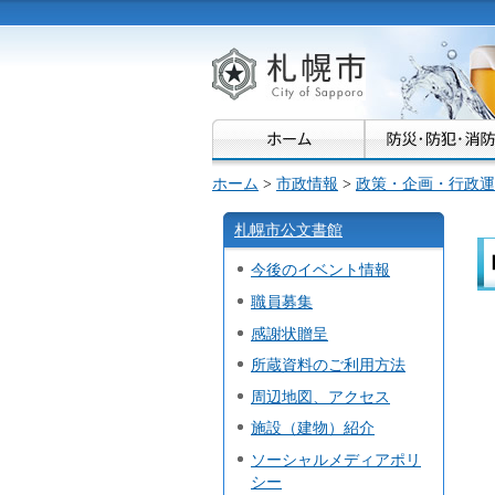
札幌市
ホーム
>
市政情報
>
政策・企画・行政運
札幌市公文書館
今後のイベント情報
職員募集
感謝状贈呈
所蔵資料のご利用方法
周辺地図、アクセス
施設（建物）紹介
ソーシャルメディアポリ
シー