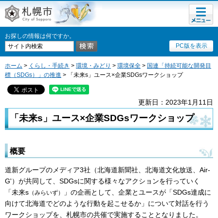
メニュ
札幌市
ー
お探しの情報は何ですか。
PC版を表示
ホーム
>
くらし・手続き
>
環境・みどり
>
環境保全
>
国連「持続可能な開発目
標（SDGs）」の推進
> 「未来s」ユース×企業SDGsワークショップ
更新日：2023年1月11日
「未来s」ユース×企業SDGsワークショップ
概要
道新グループのメディア3社（北海道新聞社、北海道文化放送、Air-
G'）が共同して、SDGsに関する様々なアクションを行っていく
「未来s
」の企画として、企業とユースが「SDGs達成に
（みらいず）
向けて北海道でどのような行動を起こせるか」について対話を行う
ワークショップを、札幌市の共催で実施することとなりました。