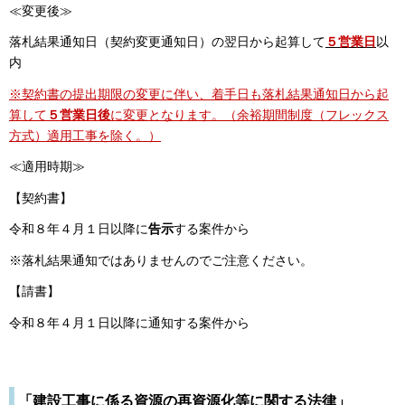
≪変更後≫
落札結果通知日（契約変更通知日）の翌日から起算して
５営業日
以
内
※契約書の提出期限の変更に伴い、着手日も落札結果通知日から起
算して
５営業日後
に
変更となります。（余裕期間制度（フレックス
方式）適用工事を除く。）
≪適用時期≫
【契約書】
令和８年４月１日以降に
告示
する案件から
※落札結果通知ではありませんのでご注意ください。
【請書】
令和８年４月１日以降に通知する案件から
「建設工事に係る資源の再資源化等に関する法律」