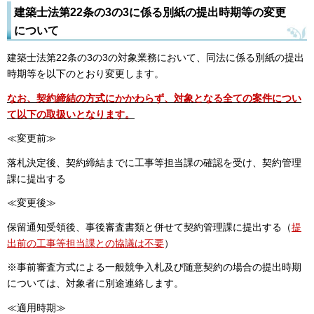
建築士法第22条の3の3に係る別紙の提出時期等の変更
について
建築士法第22条の3の3の対象業務において、同法に係る別紙の提出
時期等を以下のとおり変更します。
なお、契約締結の方式にかかわらず、対象となる全ての案件につい
て以下の取扱いとなります。
≪変更前≫
落札決定後、契約締結までに工事等担当課の確認を受け、契約管理
課に提出する
≪変更後≫
保留通知受領後、事後審査書類と併せて契約管理課に提出する（
提
出前の工事等担当課との協議は不要
）
※事前審査方式による一般競争入札及び随意契約の場合の提出時期
については、対象者に別途連絡します。
≪適用時期≫