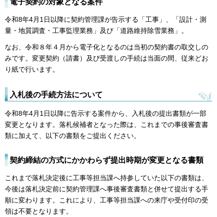
電子契約の対象となる案件
令和8年4月1日以降に契約管理課が告示する「工事」、「設計・測
量・地質調査・工事監理業務」及び「道路維持除雪業務」。
なお、令和８年４月から電子化となるのは当初の契約書の取交しの
みです。変更契約（請書）及び受渡しの手続は当面の間、従来どお
り紙で行います。
入札後の手続方法について
令和8年4月1日以降に告示する案件から、入札後の提出書類が一部
変更となります。落札候補者となった際は、これまでの事後審査書
類に加えて、以下の書類をご提出ください。
契約締結の方式にかかわらず提出時期が変更となる書類
これまで落札決定後に工事等担当課へ持参していた以下の書類は、
今後は落札決定前に契約管理課へ事後審査書類と併せて提出する手
順に変わります。これにより、工事等担当課への来庁や受付印の受
領は不要となります。