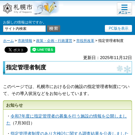
メニュ
札幌市
ー
お探しの情報は何ですか。
PC版を表示
ホーム
>
市政情報
>
政策・企画・行政運営
>
市役所改革
> 指定管理者制度
更新日：2025年11月12日
指定管理者制度
このページでは、札幌市における公の施設の指定管理者制度につい
て、その導入状況などをお知らせしています。
お知らせ
・
令和7年度に指定管理者の募集を行う施設の情報を公開しまし
た
（7月30日）
・
指定管理者制度のあり方検討に関する調査結果を公表しました