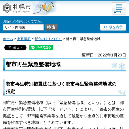
メニュ
札幌市
ー
お探しの情報は何ですか。
PC版を表示
ホーム
>
市政情報
>
都心のまちづくり
> 都市再生緊急整備地域
更新日：2022年1月20日
都市再生緊急整備地域
都市再生特別措置法に基づく都市再生緊急整備地域の
指定
都市再生緊急整備地域（以下「緊急整備地域」という。）とは、都
市再生特別措置法（以下「法」という。）により、「都市の再生の
拠点として、都市開発事業等を通じて緊急かつ重点的に市街地の整
備を推進すべき地域」とされています。
特定都市再生緊急整備地域（以下「特定地域」という。）とは、法