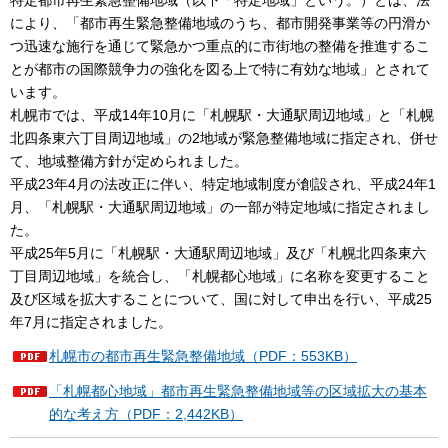
により、「都市再生緊急整備地域のうち、都市開発事業等の円滑か
つ迅速な施行を通じて緊急かつ重点的に市街地の整備を推進するこ
とが都市の国際競争力の強化を図る上で特に有効な地域」とされて
います。
札幌市では、平成14年10月に「札幌駅・大通駅周辺地域」と「札幌
北四条東六丁目周辺地域」の2地域が緊急整備地域に指定され、併せ
て、地域整備方針が定められました。
平成23年4月の法改正に伴い、特定地域制度が創設され、平成24年1
月、「札幌駅・大通駅周辺地域」の一部が特定地域に指定されまし
た。
平成25年5月に「札幌駅・大通駅周辺地域」及び「札幌北四条東六
丁目周辺地域」を統合し、「札幌都心地域」に名称を変更すること
及び区域を拡大することについて、国に対して申出を行い、平成25
年7月に指定されました。
札幌市の都市再生緊急整備地域（PDF：553KB）
「札幌都心地域」都市再生緊急整備地域等の区域拡大の基本
的な考え方（PDF：2,442KB）