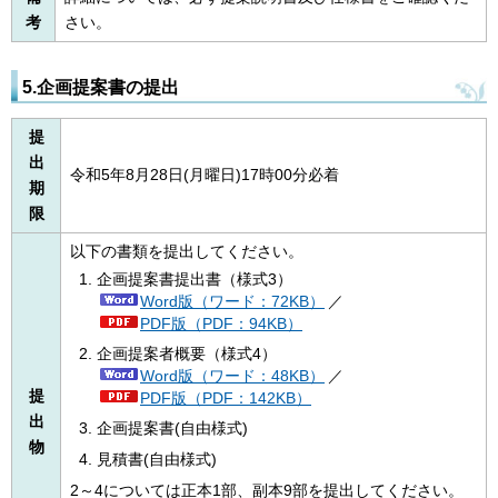
考
さい。
5.企画提案書の提出
提
出
令和5年8月28日(月曜日)17時00分必着
期
限
以下の書類を提出してください。
企画提案書提出書（様式3）
Word版（ワード：72KB）
／
PDF版（PDF：94KB）
企画提案者概要（様式4）
Word版（ワード：48KB）
／
提
PDF版（PDF：142KB）
出
企画提案書(自由様式)
物
見積書(自由様式)
2～4については正本1部、副本9部を提出してください。