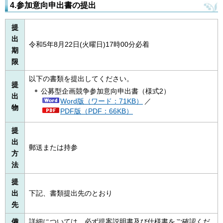
4.参加意向申出書の提出
提
出
令和5年8月22日(火曜日)17時00分必着
期
限
以下の書類を提出してください。
提
公募型企画競争参加意向申出書（様式2）
出
Word版（ワード：71KB）
／
物
PDF版（PDF：66KB）
提
出
郵送または持参
方
法
提
出
下記、書類提出先のとおり
先
備
詳細については、必ず提案説明書及び仕様書をご確認くだ