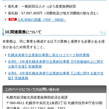
落札者：一般財団法人さっぽろ産業振興財団
落札額：57,897,400円（消費税及び地方消費税の額を含む）
入札等執行調書（PDF：98KB）
10.関連業務について
本業務は、同じ事業を構成する以下の業務と連携する必要がある場
合があるため留意すること。
札幌未来牽引企業創出事業に係るロゴマーク制作業務
令和5・6年度札幌未来牽引企業創出事業【付加価値向上に関す
る集中支援】実施業務
令和5・6年度札幌未来牽引企業創出事業【上場に関する集中支
援】実施業務
このページについてのお問い合わせ
札幌市経済観光局産業振興部経済企画課
〒060-8611 札幌市中央区北1条西2丁目 札幌市役所本庁舎15階
電話番号：011-211-2352 内線：2352