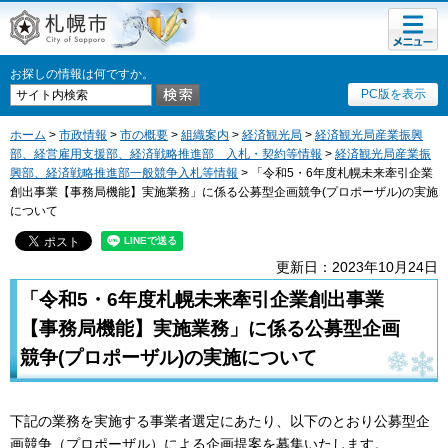
メニュ
札幌市
ー
お探しの情報は何ですか。
PC版を表示
ホーム
>
市政情報
>
市の概要
>
組織案内
>
経済観光局
>
経済観光局産業振興
部、経営雇用支援部、経済戦略推進部 入札・契約等情報
>
経済観光局産業振
興部、経済戦略推進部一般競争入札等情報
> 「令和5・6年度札幌未来牽引企業
創出事業【事務局機能】実施業務」に係る公募型企画競争(プロポーザル)の実施
について
更新日：2023年10月24日
「令和5・6年度札幌未来牽引企業創出事業
【事務局機能】実施業務」に係る公募型企画
競争(プロポーザル)の実施について
下記の業務を実施する事業者選定にあたり、以下のとおり公募型企
画競争（プロポーザル）による企画提案を募集いたします。