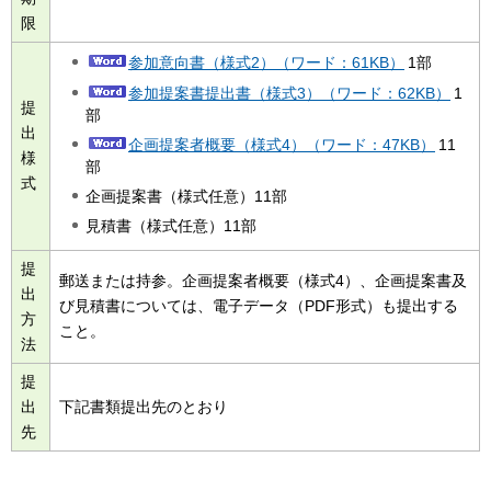
限
参加意向書（様式2）（ワード：61KB）
1部
参加提案書提出書（様式3）（ワード：62KB）
1
提
部
出
企画提案者概要（様式4）（ワード：47KB）
11
様
部
式
企画提案書（様式任意）11部
見積書（様式任意）11部
提
郵送または持参。企画提案者概要（様式4）、企画提案書及
出
び見積書については、電子データ（PDF形式）も提出する
方
こと。
法
提
出
下記書類提出先のとおり
先