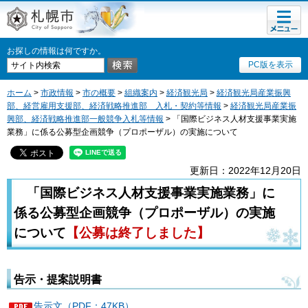
メニュ
札幌市
ー
お探しの情報は何ですか。
PC版を表示
ホーム
>
市政情報
>
市の概要
>
組織案内
>
経済観光局
>
経済観光局産業振興
部、経営雇用支援部、経済戦略推進部 入札・契約等情報
>
経済観光局産業振
興部、経済戦略推進部一般競争入札等情報
> 「国際ビジネス人材支援事業実施
業務」に係る公募型企画競争（プロポーザル）の実施について
更新日：2022年12月20日
「国際ビジネス人材支援事業実施業務」に
係る公募型企画競争（プロポーザル）の実施
について
【公募は終了しました】
告示・提案説明書
告示文（PDF：47KB）