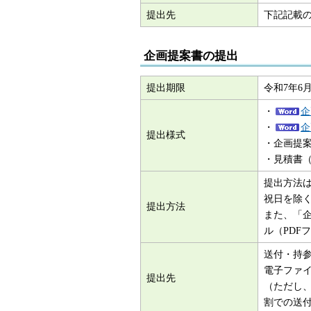
提出先
下記記載
企画提案書の提出
提出期限
令和7年6
・
企
・
企
提出様式
・企画提
・見積書
提出方法
祝日を除く
提出方法
また、「
ル（PDF
送付・持
電子ファ
提出先
（ただし
割での送