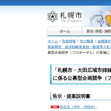
札幌市
ホーム
>
市政情報
>
市の概要
>
組織案
業振興部、経済戦略推進部一般競争入札
募型企画競争（プロポーザル）の実施に
「札幌市・大田広域市姉
に係る公募型企画競争（
告示・提案説明書
告示文（PDF：388KB）