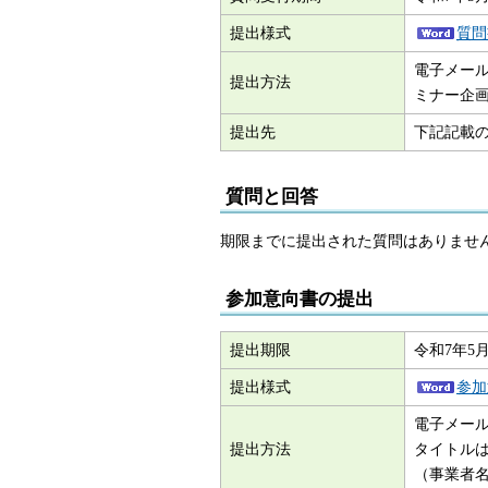
提出様式
質問
電子メー
提出方法
ミナー企
提出先
下記記載
質問と回答
期限までに提出された質問はありませ
参加意向書の提出
提出期限
令和7年5
提出様式
参加
電子メー
提出方法
タイトル
（事業者