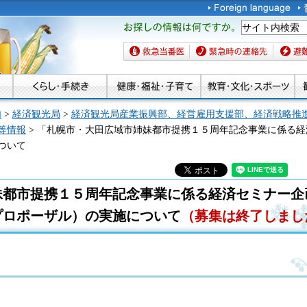
お探しの情報は何です
か。
救急当番医
緊急時の連絡先
避難場
内
>
経済観光局
>
経済観光局産業振興部、経営雇用支援部、経済戦略推
等情報
> 「札幌市・大田広域市姉妹都市提携１５周年記念事業に係る
ついて
妹都市提携１５周年記念事業に係る経済セミナー企
プロポーザル）の実施について
（募集は終了しまし