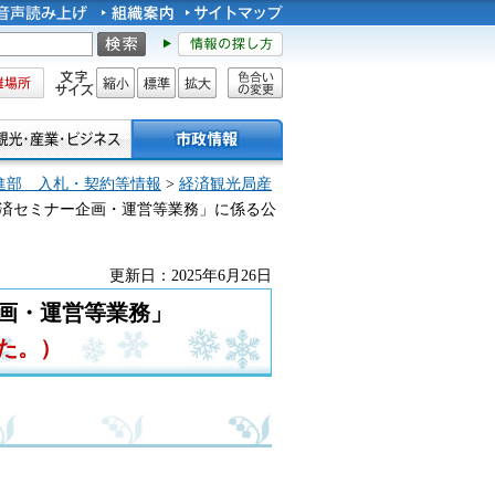
所
文字サイズ
縮小
標準
拡大
色合い
の変更
進部 入札・契約等情報
>
経済観光局産
経済セミナー企画・運営等業務」に係る公
更新日：2025年6月26日
画・運営等業務」
た。）