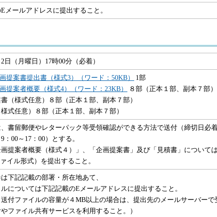
のEメールアドレスに提出すること。
月2日（月曜日）17時00分（必着）
画提案書提出書（様式3）（ワード：50KB）
1部
画提案者概要（様式4）（ワード：23KB）
８部（正本１部、副本７部）
案書（様式任意）８部（正本１部、副本７部）
（様式任意）８部（正本１部、副本７部）
は、書留郵便やレターパック等受領確認ができる方法で送付（締切日必
9：00～17：00）とする。
企画提案者概要（様式４）」、「企画提案書」及び「見積書」について
ファイル形式）を提出すること。
参は下記記載の部署・所在地あて、
イルについては下記記載のEメールアドレスに提出すること。
、送付ファイルの容量が４MB以上の場合は、提出先のメールサーバーで
付やファイル共有サービスを利用すること。）