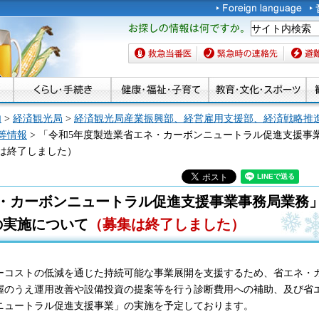
お探しの情報は何です
か。
救急当番医
緊急時の連絡先
避難場
内
>
経済観光局
>
経済観光局産業振興部、経営雇用支援部、経済戦略推
等情報
> 「令和5年度製造業省エネ・カーボンニュートラル促進支援事
は終了しました）
ネ・カーボンニュートラル促進支援事業事務局業務
の実施について
（募集は終了しました）
ーコストの低減を通じた持続可能な事業展開を支援するため、省エネ・
握のうえ運用改善や設備投資の提案等を行う診断費用への補助、及び省
ニュートラル促進支援事業」の実施を予定しております。