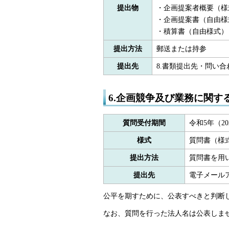
提出物
・企画提案者概要（様
・企画提案書（自由様
・積算書（自由様式）
提出方法
郵送または持参
提出先
8.書類提出先・問い
6.企画競争及び業務に関す
質問受付期間
令和5年（20
様式
質問書（様
提出方法
質問書を用
提出先
電子メール
公平を期すために、公表すべきと判断
なお、質問を行った法人名は公表しま