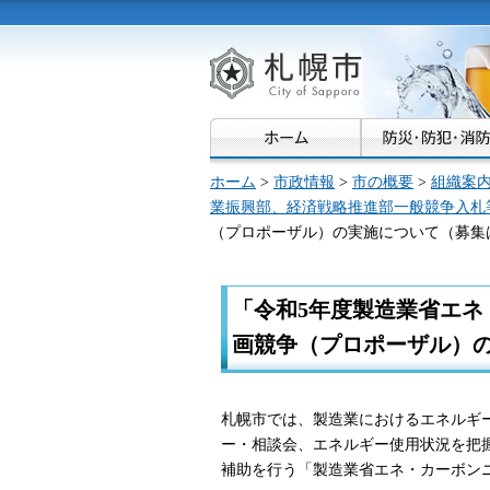
札幌市
ホーム
>
市政情報
>
市の概要
>
組織案
業振興部、経済戦略推進部一般競争入札
（プロポーザル）の実施について（募集
「令和5年度製造業省エ
画競争（プロポーザル）
札幌市では、製造業におけるエネルギ
ー・相談会、エネルギー使用状況を把
補助を行う「製造業省エネ・カーボン