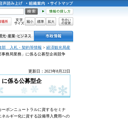
所
文字サイズ
縮小
標準
拡大
色合い
の変更
進部 入札・契約等情報
>
経済観光局産
業事務局業務」に係る公募型企画競争
更新日：2023年8月22日
」に係る公募型企
カーボンニュートラルに資するセミナ
エネルギー化に資する設備導入費用への