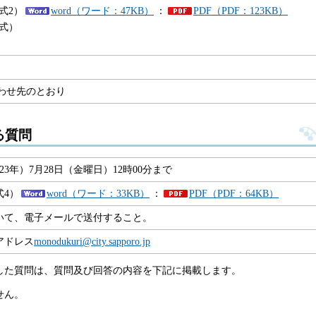
式2）
word（ワード：47KB）
：
PDF（PDF：123KB）
式）
合わせ先のとおり
る質問
23年）7月28日（金曜日）12時00分まで
式4）
word（ワード：33KB）
：
PDF（PDF：64KB）
いて、電子メールで送付すること。
アドレス
monodukuri@city.sapporo.jp
した質問は、質問及び回答の内容を下記に掲載します。
せん。