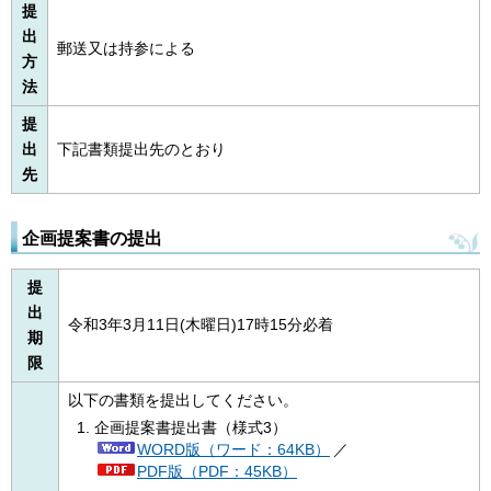
提
出
郵送又は持参による
方
法
提
出
下記書類提出先のとおり
先
企画提案書の提出
提
出
令和3年3月11日(木曜日)17時15分必着
期
限
以下の書類を提出してください。
企画提案書提出書（様式3）
WORD版（ワード：64KB）
／
PDF版（PDF：45KB）