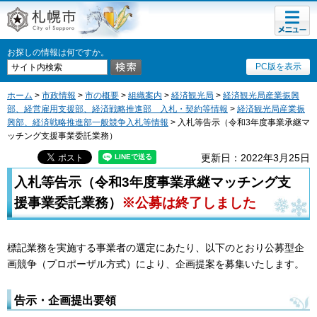
メニュ
札幌市
ー
お探しの情報は何ですか。
PC版を表示
ホーム
>
市政情報
>
市の概要
>
組織案内
>
経済観光局
>
経済観光局産業振興
部、経営雇用支援部、経済戦略推進部 入札・契約等情報
>
経済観光局産業振
興部、経済戦略推進部一般競争入札等情報
> 入札等告示（令和3年度事業承継マ
ッチング支援事業委託業務）
更新日：2022年3月25日
入札等告示（令和3年度
事業承継マッチング支
援事業委託業務）
※公募は終了しました
標記業務を実施する事業者の選定にあたり、以下のとおり公募型企
画競争（プロポーザル方式）により、企画提案を募集いたします。
告示・企画提出要領