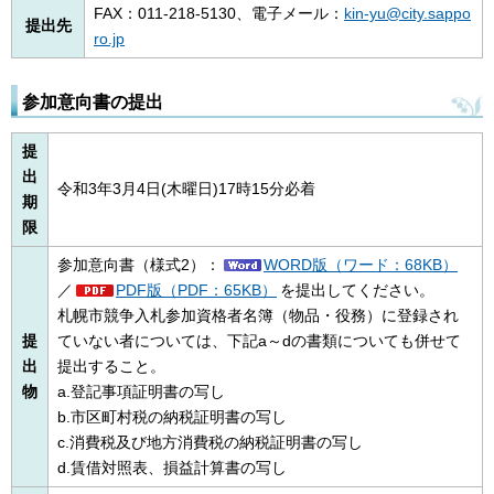
FAX：011-218-5130、電子メール：
kin-yu@city.sappo
提出先
ro.jp
参加意向書の提出
提
出
令和3年3月4日(木曜日)17時15分必着
期
限
参加意向書（様式2）：
WORD版（ワード：68KB）
／
PDF版（PDF：65KB）
を提出してください。
札幌市競争入札参加資格者名簿（物品・役務）に登録され
提
ていない者については、下記a～dの書類についても併せて
出
提出すること。
物
a.登記事項証明書の写し
b.市区町村税の納税証明書の写し
c.消費税及び地方消費税の納税証明書の写し
d.賃借対照表、損益計算書の写し