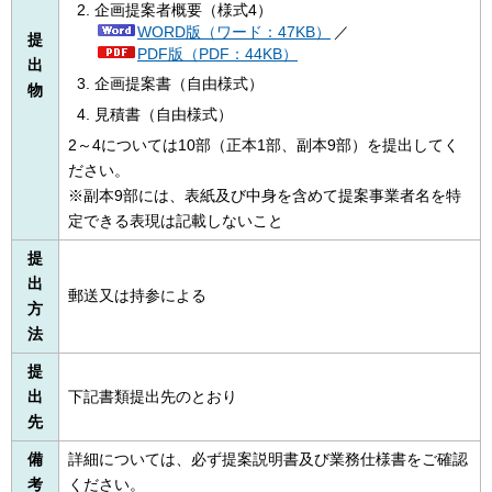
企画提案者概要（様式4）
WORD版（ワード：47KB）
／
提
PDF版（PDF：44KB）
出
企画提案書（自由様式）
物
見積書（自由様式）
2～4については10部（正本1部、副本9部）を提出してく
ださい。
※副本9部には、表紙及び中身を含めて提案事業者名を特
定できる表現は記載しないこと
提
出
郵送又は持参による
方
法
提
出
下記書類提出先のとおり
先
備
詳細については、必ず提案説明書及び業務仕様書をご確認
考
ください。