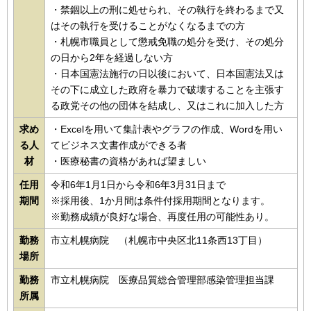
・禁錮以上の刑に処せられ、その執行を終わるまで又
はその執行を受けることがなくなるまでの方
・札幌市職員として懲戒免職の処分を受け、その処分
の日から2年を経過しない方
・日本国憲法施行の日以後において、日本国憲法又は
その下に成立した政府を暴力で破壊することを主張す
る政党その他の団体を結成し、又はこれに加入した方
求め
・Excelを用いて集計表やグラフの作成、Wordを用い
る人
てビジネス文書作成ができる者
材
・医療秘書の資格があれば望ましい
任用
令和6年1月1日から令和6年3月31日まで
期間
※採用後、1か月間は条件付採用期間となります。
※勤務成績が良好な場合、再度任用の可能性あり。
勤務
市立札幌病院 （札幌市中央区北11条西13丁目）
場所
勤務
市立札幌病院 医療品質総合管理部感染管理担当課
所属