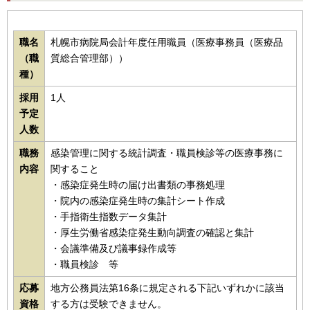
職名
札幌市病院局会計年度任用職員（医療事務員（医療品
（職
質総合管理部））
種）
採用
1人
予定
人数
職務
感染管理に関する統計調査・職員検診等の医療事務に
内容
関すること
・感染症発生時の届け出書類の事務処理
・院内の感染症発生時の集計シート作成
・手指衛生指数データ集計
・厚生労働省感染症発生動向調査の確認と集計
・会議準備及び議事録作成等
・職員検診 等
応募
地方公務員法第16条に規定される下記いずれかに該当
資格
する方は受験できません。