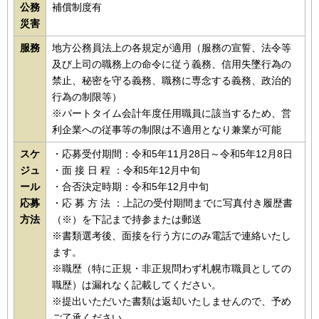
公務
補償制度有
災害
服務
地方公務員法上の各規定が適用（服務の宣誓、法令等
及び上司の職務上の命令に従う義務、信用失墜行為の
禁止、秘密を守る義務、職務に専念する義務、政治的
行為の制限等）
※パートタイム会計年度任用職員に該当するため、営
利企業への従事等の制限は不適用となり兼業が可能
スケ
・応募受付期間：令和5年11月28日～令和5年12月8日
ジュ
・面 接 日 程 ：令和5年12月中旬
ール
・合否決定時期：令和5年12月中旬
応募
・応 募 方 法 ：上記の受付期間までに写真付き履歴書
方法
（※）を下記まで持参または郵送
※書類選考後、面接を行う方にのみ電話で連絡いたし
ます。
※職歴（特に正規・非正規問わず札幌市職員としての
職歴）は漏れなく記載してください。
※提出いただいた書類は返却いたしませんので、予め
ご了承ください。