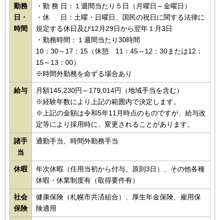
勤務
・勤 務 日：１週間当たり５日（月曜日～金曜日）
日・
・休 日：土曜・日曜日、国民の祝日に関する法律に
時間
規定する休日及び12月29日から翌年１月3日
・勤務時間：１週間当たり30時間
10：30～17：15（休憩 11：45～12：30または12：
15～13：00）
※時間外勤務を命ずる場合あり
給与
月額145,230円～179,014円（地域手当を含む）
※経験年数により上記の範囲内で決定します。
※上記の金額は令和5年11月時点のものですが、給与改
定等により採用時に、変更されることがあります。
諸手
通勤手当、時間外勤務手当
当
休暇
年次休暇（任用当初から付与、原則3日）、その他各種
休暇・休業制度有（取得要件有）
社会
健康保険（札幌市共済組合）、厚生年金保険、雇用保
保険
険適用