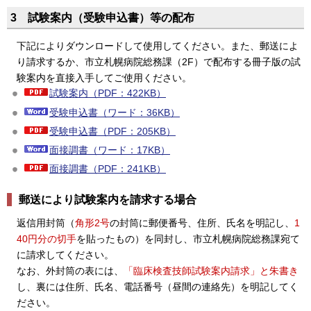
3 試験案内（受験申込書）等の配布
下記によりダウンロードして使用してください。また、郵送によ
り請求するか、市立札幌病院総務課（2F）で配布する冊子版の試
験案内を直接入手してご使用ください。
試験案内（PDF：422KB）
受験申込書（ワード：36KB）
受験申込書（PDF：205KB）
面接調書（ワード：17KB）
面接調書（PDF：241KB）
郵送により試験案内を請求する場合
返信用封筒（
角形2号
の封筒に郵便番号、住所、氏名を明記し、
1
40円分の切手
を貼ったもの）を同封し、市立札幌病院総務課宛て
に請求してください。
なお、外封筒の表には、
「臨床検査技師試験案内請求」と朱書き
し、裏には住所、氏名、電話番号（昼間の連絡先）を明記してく
ださい。