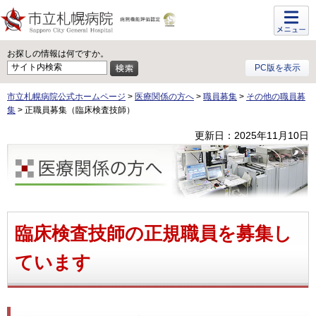
メニュ
ー
お探しの情報は何ですか。
PC版を表示
市立札幌病院公式ホームページ
>
医療関係の方へ
>
職員募集
>
その他の職員募
集
> 正職員募集（臨床検査技師）
更新日：2025年11月10日
医療関係の方へ
臨床検査技師の正規職員を募集し
ています