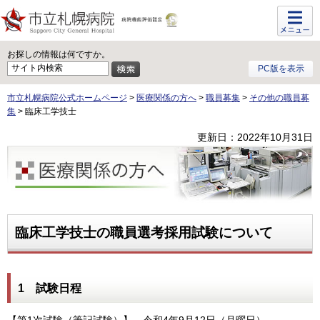
メニュ
ー
お探しの情報は何ですか。
PC版を表示
市立札幌病院公式ホームページ
>
医療関係の方へ
>
職員募集
>
その他の職員募
集
> 臨床工学技士
更新日：2022年10月31日
医療関係の方へ
臨床工学技士の職員選考採用試験について
1 試験日程