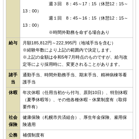
週３回 8：45～17：15（休憩12：15～
13：00）
週１回 8：45～16：15（休憩12：15～
13：00）
※時間外勤務を命ずる場合あり
給与
月額185,812円～222,995円（地域手当を含む）
※経験年数により上記の範囲内で決定します。
※上記の金額は令和5年7月時点のものですが、給与改
定等により採用時に、変更されることがあります。
諸手
通勤手当、時間外勤務手当、期末手当、精神病棟等看
当
護手当
休暇
年次休暇（任用当初から付与、原則10日）、特別休暇
（夏季休暇等）、その他各種休暇・休業制度有（取得
要件有）
社会
健康保険（札幌市共済組合）、厚生年金保険、雇用保
保険
険適用
公務
補償制度有