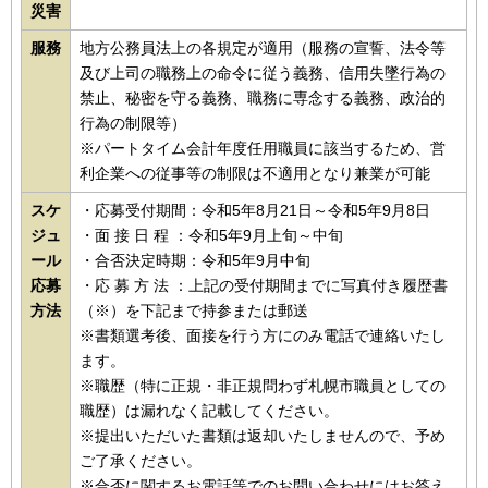
災害
服務
地方公務員法上の各規定が適用（服務の宣誓、法令等
及び上司の職務上の命令に従う義務、信用失墜行為の
禁止、秘密を守る義務、職務に専念する義務、政治的
行為の制限等）
※パートタイム会計年度任用職員に該当するため、営
利企業への従事等の制限は不適用となり兼業が可能
スケ
・応募受付期間：令和5年8月21日～令和5年9月8日
ジュ
・面 接 日 程 ：令和5年9月上旬～中旬
ール
・合否決定時期：令和5年9月中旬
応募
・応 募 方 法 ：上記の受付期間までに写真付き履歴書
方法
（※）を下記まで持参または郵送
※書類選考後、面接を行う方にのみ電話で連絡いたし
ます。
※職歴（特に正規・非正規問わず札幌市職員としての
職歴）は漏れなく記載してください。
※提出いただいた書類は返却いたしませんので、予め
ご了承ください。
※合否に関するお電話等でのお問い合わせにはお答え