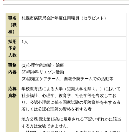
職名
札幌市病院局会計年度任用職員（セラピスト）
（職
種）
採用
1人
予定
人数
職務
(1)心理学的診断・治療
内容
(2)精神科リエゾン活動
(3)認知症ケアチーム、自殺予防チームでの活動等
応募
学校教育法による大学（短期大学を除く。）において
資格
社会福祉、心理学、教育学、社会学等を専攻してお
り、公認心理師に係る国家試験の受験資格を有する者
若しくは公認心理師の資格を有する者
地方公務員法第16条に規定される下記いずれかに該当
する方は受験できません。