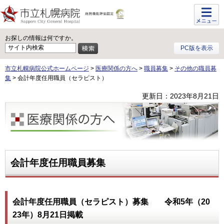
メニュ
ー
お探しの情報は何ですか。
PC版を表示
市立札幌病院公式ホームページ
>
医療関係の方へ
>
職員募集
>
その他の職員募
集
> 会計年度任用職員（セラピスト）
更新日：2023年8月21日
医療関係の方へ
会計年度任用職員募集
会計年度任用職員（セラピスト）募集 令和5年（20
23年）8月21日掲載