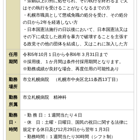
・禁錮以上の刑に処せられ、その執行を終わるまで又
はその執行を受けることがなくなるまでの方
・札幌市職員として懲戒免職の処分を受け、その処分
の日から2年を経過しない方
・日本国憲法施行の日以後において、日本国憲法又は
その下に成立した政府を暴力で破壊することを主張す
る政党その他の団体を結成し、又はこれに加入した方
任用
令和5年10月１日から令和6年３月31日まで
期間
※採用後、１か月間は条件付採用期間となります。
※勤務成績が良好な場合、再度任用の可能性あり
勤務
市立札幌病院 （札幌市中央区北11条西13丁目）
場所
勤務
市立札幌病院 精神科
所属
勤務
・勤 務 日：１週間当たり４日
日・
・休 日：土曜・日曜日、国民の祝日に関する法律に
時間
規定する休日及び12月29日から翌年１月3日
・勤務時間：１週間当たり30時間（シフト制）