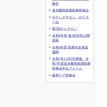
報告
道央圏周産期医療研修会
やさしさサロン かたろ
ーね
第2回がんサロン
令和8年度 第2回市民公開
講座
令和6年度 医療安全推進
週間
令和7年11月9日開催 令
和7年度道央圏周産期医療
研修会申込フォーム
緩和ケア研修会