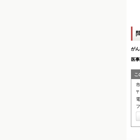
がん
医事
こ
〒
電
フ