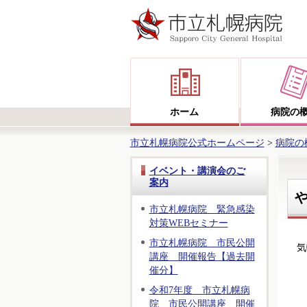
ホーム
病院の
市立札幌病院公式ホームページ
>
病院の
イベント・講演会のご
案内
市立札幌病院 緊急感染
対策WEBセミナー
市立札幌病院 市民公開
気軽
講座 開催報告【過去開
催分】
令和7年度 市立札幌病
院 市民公開講座 開催