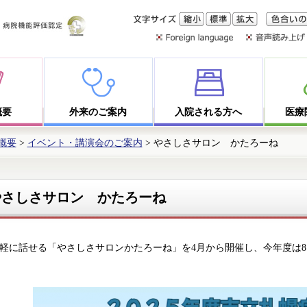
文字サイズ
縮小
標準
拡大
色合いの
概要
外来のご案内
入院される方へ
医療
概要
>
イベント・講演会のご案内
> やさしさサロン かたろーね
やさしさサロン かたろーね
に話せる「やさしさサロンかたろーね」を4月から開催し、今年度は8