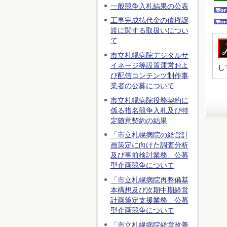
一般競争入札結果の公表
工事完成払代金の債権譲
渡に関する取扱いについ
て
市立札幌病院デジタルサ
イネージ等設置運営およ
し
び配信コンテンツ制作事
業者の公募について
市立札幌病院役務契約に
係る指名競争入札及び特
定随意契約の結果
「市立札幌病院の経営計
画策定に向けた調査分析
及び事前検討業務」公募
型企画競争について
「市立札幌病院再整備基
本構想及び次期中期経営
計画策定支援業務」公募
型企画競争について
「市立札幌病院経営改善