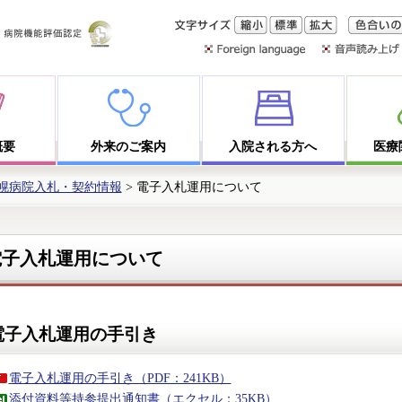
文字サイズ
縮小
標準
拡大
色合いの
概要
外来のご案内
入院される方へ
医療
幌病院入札・契約情報
> 電子入札運用について
電子入札運用について
電子入札運用の手引き
電子入札運用の手引き（PDF：241KB）
添付資料等持参提出通知書（エクセル：35KB）