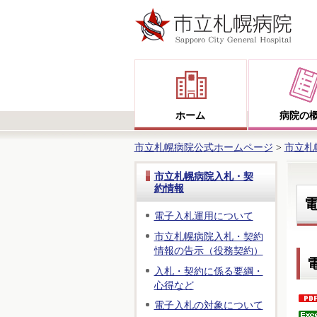
ホーム
病院の
市立札幌病院公式ホームページ
>
市立札
市立札幌病院入札・契
約情報
電子入札運用について
市立札幌病院入札・契約
情報の告示（役務契約）
入札・契約に係る要綱・
心得など
電子入札の対象について