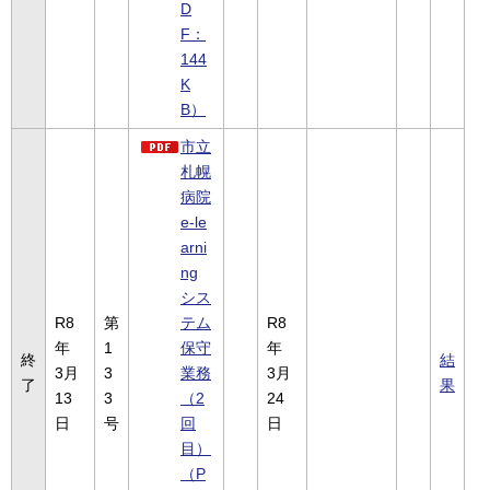
D
F：
144
K
B）
市立
札幌
病院
e-le
arni
ng
シス
R8
第
テム
R8
年
1
保守
年
終
結
3月
3
業務
3月
了
果
13
3
（2
24
日
号
回
日
目）
（P