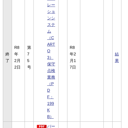
レー
ショ
ンシ
ステ
ム
（C
ART
R8
第
R8
O
終
年
7
年2
結
3）
了
2月
5
月1
果
保守
2日
号
7日
点検
業務
（P
D
F：
199
K
B）
バー