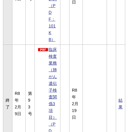
日
（P
D
F：
101
K
B）
臨床
検査
業務
（肺
がん
遺伝
子検
R8
R8
第
査関
年
終
年
9
結
係3
2月
了
2月
3
果
項
19
9日
号
目）
日
（P
D