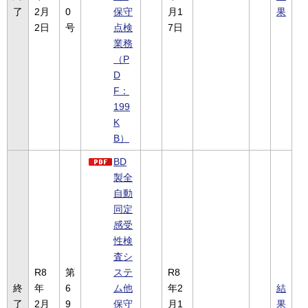
了
2月
0
保守
月1
果
2日
号
点検
7日
業務
（P
D
F：
199
K
B）
BD
製全
自動
同定
感受
性検
査シ
R8
第
ステ
R8
終
年
6
ム他
年2
結
了
2月
9
保守
月1
果