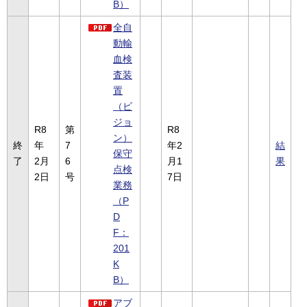
B）
全自
動輸
血検
査装
置
（ビ
ジョ
R8
第
R8
ン）
終
年
7
年2
結
保守
了
2月
6
月1
果
点検
2日
号
7日
業務
（P
D
F：
201
K
B）
アブ