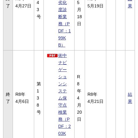
4
劣化
5
了
4月27日
5月19日
果
3
度診
月
号
断業
18
務（P
日
DF：1
99K
B）
術中
ナビ
ゲー
ショ
R
第
ンシ
8
1
ステ
年
終
R8年
R8年
結
3
ム保
4
了
4月6日
4月21日
果
8
守点
月
号
検業
20
務（P
日
DF：2
03K