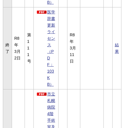
B）
医学
辞書
更新
ライ
第
R8
R8
セン
1
年
終
年
ス
結
1
3月
了
3月
（P
果
1
11
2日
D
号
日
F：
103
K
B）
市立
札幌
病院
4階
手術
室及