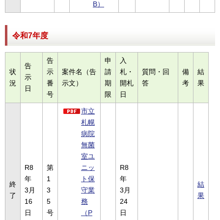
B）
令和7年度
告
申
入
告
状
示
案件名（告
請
札・
質問・回
備
結
示
況
番
示文）
期
開札
答
考
果
日
号
限
日
市立
札幌
病院
無菌
室ユ
R8
第
ニッ
R8
年
1
ト保
年
終
結
3月
3
守業
3月
了
果
16
5
務
24
日
号
（P
日