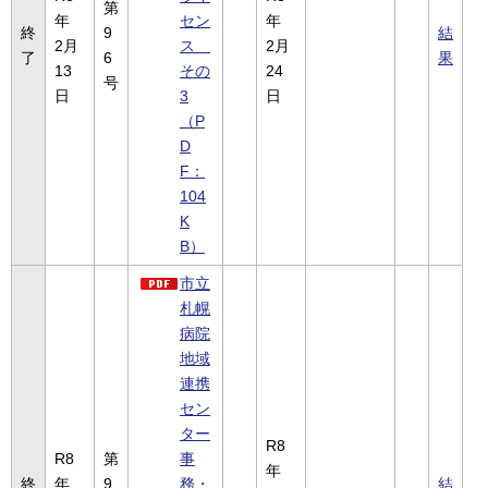
第
年
セン
年
終
9
結
2月
ス
2月
了
6
果
13
その
24
号
日
3
日
（P
D
F：
104
K
B）
市立
札幌
病院
地域
連携
セン
ター
R8
R8
第
事
年
終
年
9
務・
結