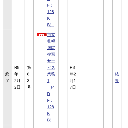
F：
128
K
B）
市立
札幌
病院
複写
サー
R8
第
ビス
R8
終
年
8
業務
年2
結
了
2月
3
1
月1
果
2日
号
（P
7日
D
F：
128
K
B）