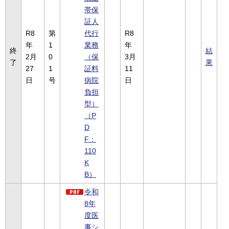
帯保
証人
R8
第
代行
R8
年
1
業務
年
終
結
2月
0
（保
3月
了
果
27
1
証料
11
日
号
病院
日
負担
型）
（P
D
F：
110
K
B）
令和
8年
度医
事シ