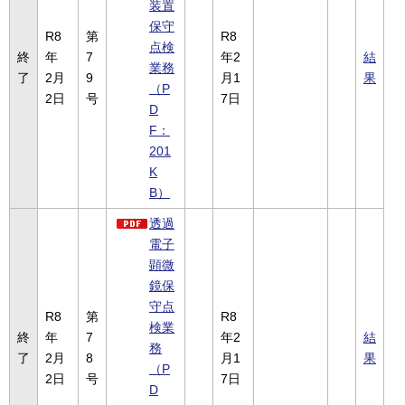
装置
保守
R8
第
R8
点検
終
年
7
年2
結
業務
了
2月
9
月1
果
（P
2日
号
7日
D
F：
201
K
B）
透過
電子
顕微
鏡保
守点
R8
第
R8
検業
終
年
7
年2
結
務
了
2月
8
月1
果
（P
2日
号
7日
D