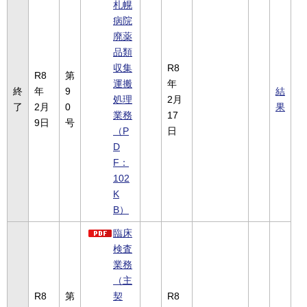
札幌
病院
廃薬
品類
収集
R8
R8
第
運搬
年
終
年
9
結
処理
2月
了
2月
0
果
業務
17
9日
号
（P
日
D
F：
102
K
B）
臨床
検査
業務
（主
R8
第
契
R8