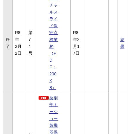
チャ
ルス
ライ
ド保
R8
第
守点
R8
終
年
7
検業
年2
結
了
2月
4
務
月1
果
2日
号
（P
7日
D
F：
200
K
B）
薬剤
部ト
ーシ
ョー
製機
器保