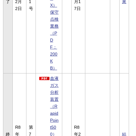
了
2月
1
月1
果
X）
2日
号
7日
保守
点検
業務
（P
D
F：
200
K
B）
血液
ガス
分析
装置
（R
apid
Poin
R8
第
t50
R8
終
年
7
0）
年2
結