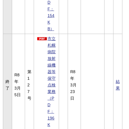
D
F：
154
K
B）
市立
札幌
病院
放射
線機
第
器等
R8
R8
1
保守
年
終
年
結
2
点検
3月
了
3月
果
7
業務
23
5日
号
（P
日
D
F：
196
K