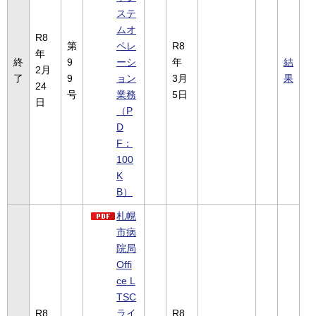
ステ
ムオ
R8
第
ペレ
R8
年
終
9
ーシ
年
結
2月
了
9
ョン
3月
果
24
号
業務
5日
日
（P
D
F：
100
K
B）
札幌
市病
院局
Offi
ce L
TSC
R8
ライ
R8