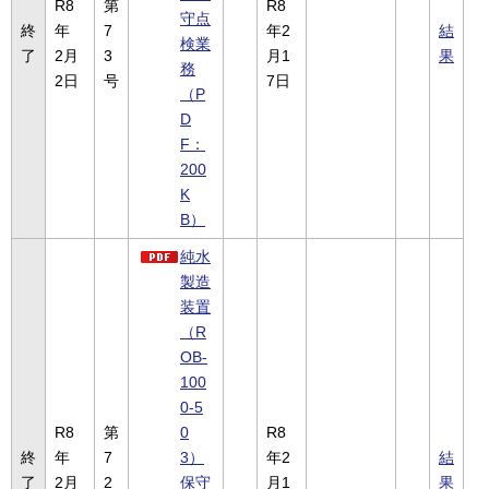
R8
第
R8
守点
終
年
7
年2
結
検業
了
2月
3
月1
果
務
2日
号
7日
（P
D
F：
200
K
B）
純水
製造
装置
（R
OB-
100
0-5
R8
第
0
R8
終
年
7
3）
年2
結
了
2月
2
保守
月1
果