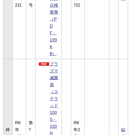
2日
号
点検
7日
業務
（P
D
F：
199
K
B）
プラ
ズマ
滅菌
器
（ス
テラ
ッド
100
S・
R8
第
R8
100
終
年
7
年2
結
N