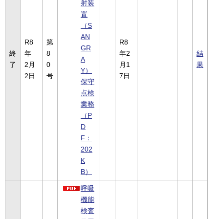
射装
置
（S
AN
R8
第
R8
GR
終
年
8
年2
結
A
了
2月
0
月1
果
Y）
2日
号
7日
保守
点検
業務
（P
D
F：
202
K
B）
呼吸
機能
検査