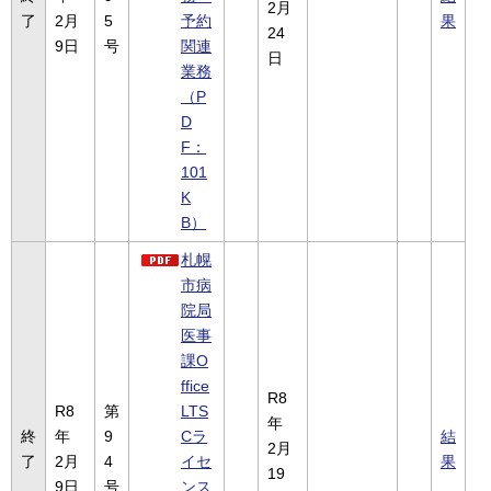
2月
了
2月
5
予約
果
24
9日
号
関連
日
業務
（P
D
F：
101
K
B）
札幌
市病
院局
医事
課O
ffice
R8
R8
第
LTS
年
終
年
9
Cラ
結
2月
了
2月
4
イセ
果
19
9日
号
ンス