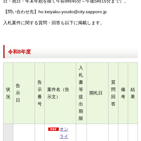
日・祝日・年末年始を除く午前8時45分～午後5時15分まで）。
【問い合わせ先】ho.keiyaku-youdo@city.sapporo.jp
入札案件に関する質問・回答も以下に掲載します。
令和8年度
入
札
告
書
質
告
状
示
案件名（告
等
問
備
結
示
開札日
況
番
示文）
提
回
考
果
日
号
出
答
期
限
オン
ライ