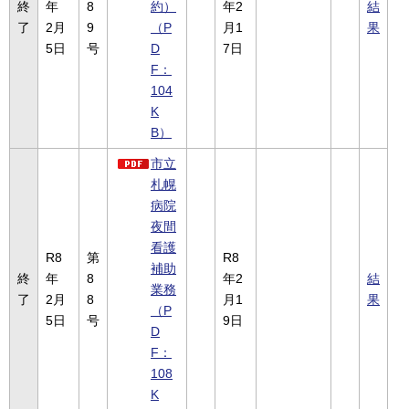
終
年
8
約）
年2
結
了
2月
9
（P
月1
果
5日
号
D
7日
F：
104
K
B）
市立
札幌
病院
夜間
看護
R8
第
R8
補助
終
年
8
年2
結
業務
了
2月
8
月1
果
（P
5日
号
9日
D
F：
108
K