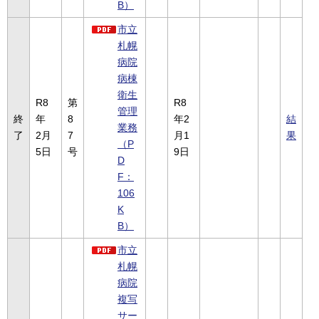
B）
市立
札幌
病院
病棟
衛生
R8
第
R8
管理
終
年
8
年2
結
業務
了
2月
7
月1
果
（P
5日
号
9日
D
F：
106
K
B）
市立
札幌
病院
複写
サー