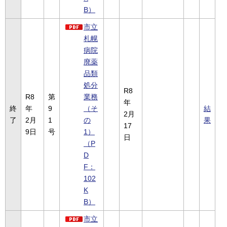
B）
市立
札幌
病院
廃薬
品類
処分
R8
R8
第
業務
年
終
年
9
（そ
結
2月
了
2月
1
の
果
17
9日
号
1）
日
（P
D
F：
102
K
B）
市立