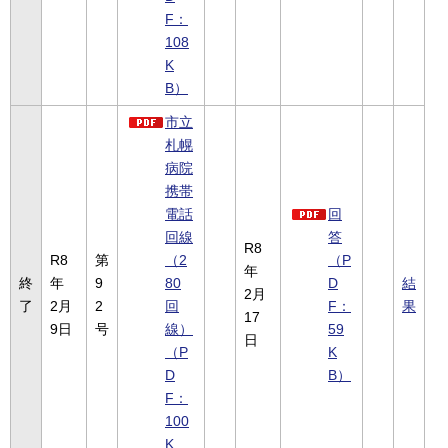
F：
108
K
B）
市立
札幌
病院
携帯
電話
回
回線
答
R8
R8
第
（2
（P
年
終
年
9
80
D
結
2月
了
2月
2
回
F：
果
17
9日
号
線）
59
日
（P
K
D
B）
F：
100
K