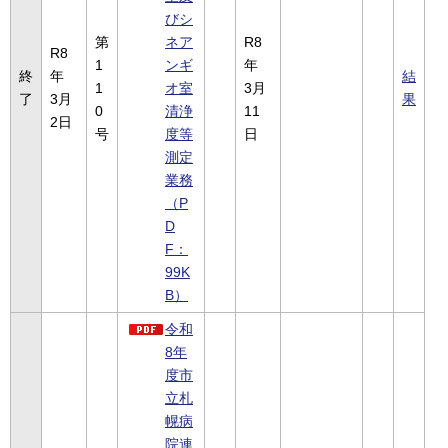
びシ
第
ネア
R8
R8
1
ンギ
年
終
年
結
1
オ室
3月
了
3月
果
0
清浄
11
2日
号
度等
日
測定
業務
（P
D
F：
99K
B）
令和
8年
度市
立札
幌病
院連