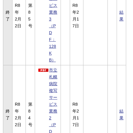
R8
第
ビス
R8
終
年
8
業務
年2
結
了
2月
5
3
月1
果
2日
号
（P
7日
D
F：
128
K
B）
市立
札幌
病院
複写
サー
R8
第
ビス
R8
終
年
8
業務
年2
結
了
2月
4
2
月1
果
2日
号
（P
7日
D