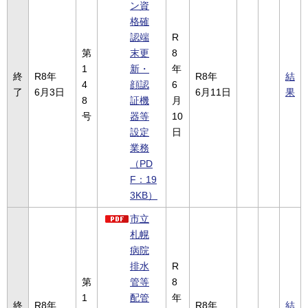
ン資
格確
認端
R
第
末更
8
1
新・
年
終
R8年
R8年
結
4
顔認
6
了
6月3日
6月11日
果
8
証機
月
号
器等
10
設定
日
業務
（PD
F：19
3KB）
市立
札幌
病院
排水
R
第
管等
8
1
配管
年
終
R8年
R8年
結