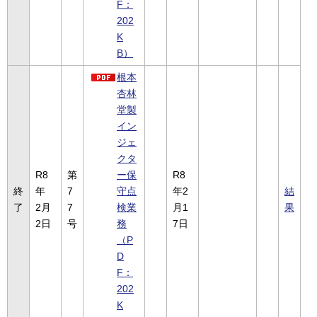
F：
202
K
B）
根本
杏林
堂製
イン
ジェ
クタ
R8
第
ー保
R8
終
年
7
守点
年2
結
了
2月
7
検業
月1
果
2日
号
務
7日
（P
D
F：
202
K