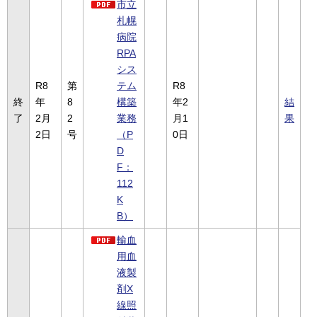
市立
札幌
病院
RPA
シス
R8
第
テム
R8
終
年
8
構築
年2
結
了
2月
2
業務
月1
果
2日
号
（P
0日
D
F：
112
K
B）
輸血
用血
液製
剤X
線照