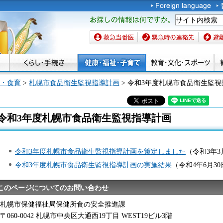
お探しの情報は何です
か。
救急当番医
緊急時の連絡先
避難場
・食育
>
札幌市食品衛生監視指導計画
> 令和3年度札幌市食品衛生監
令和3年度札幌市食品衛生監視指導計画
令和3年度札幌市食品衛生監視指導計画を策定しました
（令和3年3
令和3年度札幌市食品衛生監視指導計画の実施結果
（令和4年6月3
このページについてのお問い合わせ
札幌市保健福祉局保健所食の安全推進課
〒060-0042 札幌市中央区大通西19丁目 WEST19ビル3階