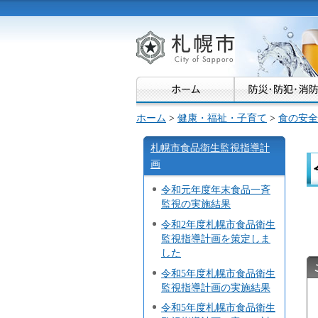
札幌市
ホーム
>
健康・福祉・子育て
>
食の安全
札幌市食品衛生監視指導計
画
令和元年度年末食品一斉
監視の実施結果
令和2年度札幌市食品衛生
監視指導計画を策定しま
した
令和5年度札幌市食品衛生
監視指導計画の実施結果
令和5年度札幌市食品衛生