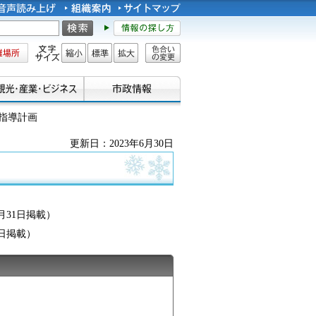
所
文字サイズ
縮小
標準
拡大
色合い
の変更
視指導計画
更新日：2023年6月30日
月31日掲載）
0日掲載）