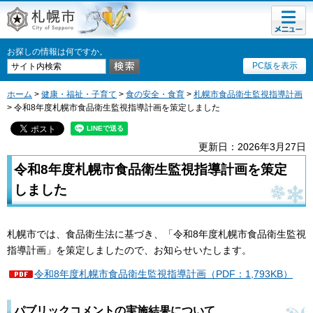
メニュ
札幌市
ー
お探しの情報は何ですか。
PC版を表示
ホーム
>
健康・福祉・子育て
>
食の安全・食育
>
札幌市食品衛生監視指導計画
> 令和8年度札幌市食品衛生監視指導計画を策定しました
更新日：2026年3月27日
令和8年度札幌市食品衛生監視指導計画を策定
しました
札幌市では、食品衛生法に基づき、「令和8年度札幌市食品衛生監視
指導計画」を策定しましたので、お知らせいたします。
令和8年度札幌市食品衛生監視指導計画（PDF：1,793KB）
パブリックコメントの実施結果について