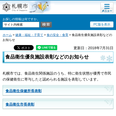
メニュ
札幌市
ー
お探しの情報は何ですか。
PC版を表示
ホーム
>
健康・福祉・子育て
>
食の安全・食育
> 食品衛生優良施設表彰などの
お知らせ
更新日：2018年7月31日
食品衛生優良施設表彰などのお知らせ
札幌市では、食品衛生関係施設のうち、特に衛生状態が優秀で市民
の保健衛生に寄与したと認められる施設を表彰しています。
食品衛生保健所長表彰
食品衛生市長表彰