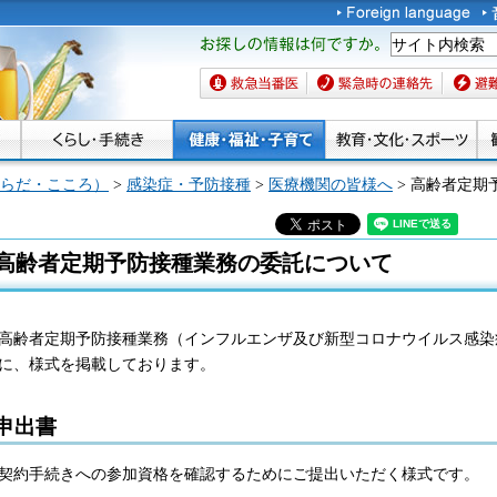
お探しの情報は何です
か。
救急当番医
緊急時の連絡先
避難場
らだ・こころ）
>
感染症・予防接種
>
医療機関の皆様へ
> 高齢者定期
高齢者定期予防接種業務の委託について
高齢者定期予防接種業務（インフルエンザ及び新型コロナウイルス感染
に、様式を掲載しております。
申出書
契約手続きへの参加資格を確認するためにご提出いただく様式です。