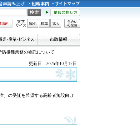
所
文字サイズ
縮小
標準
拡大
色合い
の変更
予防接種業務の委託について
更新日：2025年10月17日
症）の受託を希望する高齢者施設向け