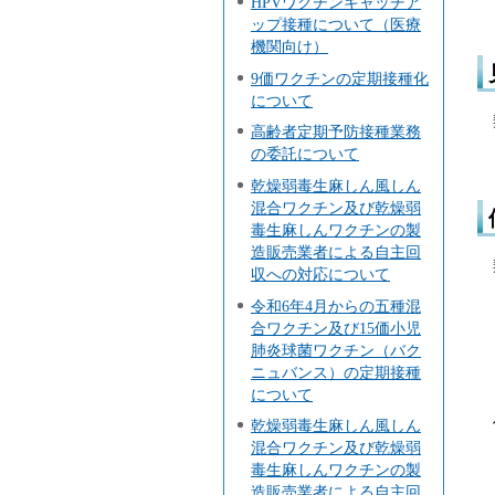
HPVワクチンキャッチア
ップ接種について（医療
機関向け）
9価ワクチンの定期接種化
について
高齢者定期予防接種業務
の委託について
乾燥弱毒生麻しん風しん
混合ワクチン及び乾燥弱
毒生麻しんワクチンの製
造販売業者による自主回
収への対応について
令和6年4月からの五種混
合ワクチン及び15価小児
肺炎球菌ワクチン（バク
ニュバンス）の定期接種
について
乾燥弱毒生麻しん風しん
混合ワクチン及び乾燥弱
毒生麻しんワクチンの製
造販売業者による自主回