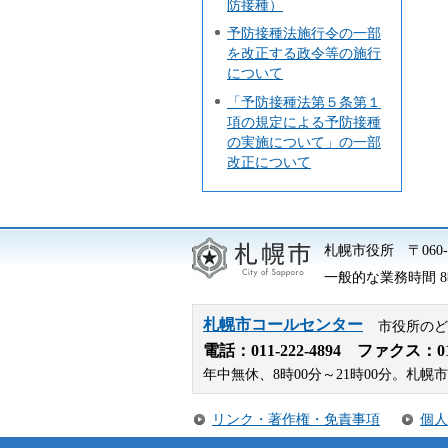
防接種）
予防接種法施行令の一部
を改正する政令等の施行
について
「予防接種法第５条第１
項の規定による予防接種
の実施について」の一部
改正について
札幌市役所
〒06
一般的な業務時間 8時
札幌市コールセンター
市役所のど
電話：
011-222-4894
ファクス：011-
年中無休、8時00分～21時00分。
リンク・著作権・免責事項
個人