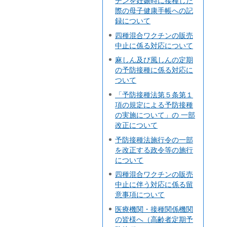
チンを妊娠時に接種した
際の母子健康手帳への記
録について
四種混合ワクチンの販売
中止に係る対応について
麻しん及び風しんの定期
の予防接種に係る対応に
ついて
「予防接種法第５条第１
項の規定による予防接種
の実施について」の 一部
改正について
予防接種法施行令の一部
を改正する政令等の施行
について
四種混合ワクチンの販売
中止に伴う対応に係る留
意事項について
医療機関・接種関係機関
の皆様へ（高齢者定期予