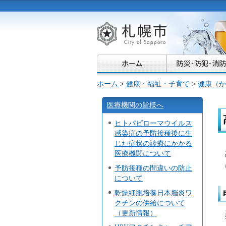
札幌市
ホーム
>
健康・福祉・子育て
>
健康（か
医療機関の皆様へ
ヒトパピローマウイルス
感染症の予防接種後に生
じた症状の診療にかかる
医療機関について
予防接種の間違いの防止
について
乾燥細胞培養日本脳炎ワ
クチンの供給について
（更新情報）