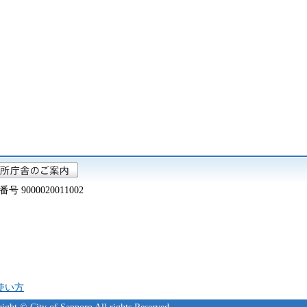
000020011002
の使い方
ight © City of Sapporo All rights Reserved.