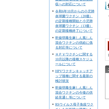
収への対応について
令和6年10月からの小児肺
炎球菌ワクチン（20価）
の定期接種開始と小児肺
炎球菌ワクチン（13価）
の定期接種終了について
乾燥弱毒生麻しん風しん
混合ワクチンの供給に係
る対応等について
ＨＰＶワクチンに関する
10月以降の接種スケジュ
ールについて
HPVワクチンキャッチア
ップ接種に関する最新の
検討状況
乾燥弱毒生麻しん風しん
混合ワクチンの今後の供
給見通し等について
RSウイルス母子免疫ワク