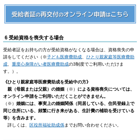
6 受給資格を喪失する場合
受給者証をお持ちの方が受給資格がなくなる場合は、資格喪失の申
請をしてください（※
子ども医療費助成
、
ひとり親家庭等医療費助
成
、
重度心身障がい者医療費助成
の3制度でご利用いただけま
す。）。
《ひとり親家庭等医療費助成を受給中の方》
親（母親または父親）の婚姻
（※）
による資格喪失については、
オンライン申請をご利用いただくことができません。
（※）
婚姻には、事実上の婚姻関係（同居している、住民登録上で
同じ住所にいる、頻繁に行き来がある、生計費の補助を受けている
等）を含みます。
詳しくは、
区役所福祉助成係
までお問い合わせください。