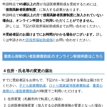
申請時点で
65歳以上の方
が当該医療費助成を受給するためには、
「
後期高齢者医療制度
」に加入する必要があります。
申請時点で
65歳以上の方
で
後期高齢者医療制度に加入されていない
場合は、オンライン申請をご利用いただくことができません。
詳しくは、下記の区役所福祉助成係までお問い合わせください。
※受給者証のお届けまでにお時間がかかる場合がございます。
詳し
くは申請された
区役所福祉助成係
にお問い合わせください。
4 住所・氏名等の変更の届出
すでに受給者証をお持ちで、下記の1～3に該当する場合は届け出て
ください。
子ども医療費助成
、
ひとり親家庭等医療費助成
、
重度心
身障がい者医療費助成
の3制度でご利用いただけます。
住所変更（札幌市内で転居した場合）
公的医療保険変更（加入する公的医療保険が変更となった場合）