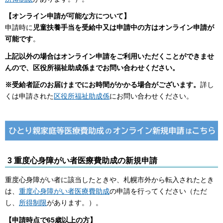
【オンライン申請が可能な方について】
申請時に
児童扶養手当を受給中又は申請中の方
はオンライン申請が
可能です
。
上記以外の場合はオンライン申請をご利用いただくことができませ
んので、区役所福祉助成係までお問い合わせください。
※受給者証のお届けまでにお時間がかかる場合がございます。
詳し
くは申請された
区役所福祉助成係
にお問い合わせください。
3 重度心身障がい者医療費助成の新規申請
重度心身障がい者に該当したときや、札幌市外から転入されたとき
は、
重度心身障がい者医療費助成
の申請を行ってください（ただ
し、
所得制限
があります。）。
【申請時点で65歳以上の方】