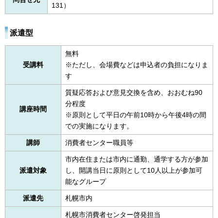
131）
派遣型
無料
受講料
※ただし、会場費などは申込者の負担になりま
す
質疑応答および意見交換を含め、おおむね90
分程度
講座時間
※原則として平日の午前10時から午後4時の間
での実施になります。
講師
消費者センター職員等
市内在住または市内に通勤、通学する方が参加
派遣対象
し、開講当日に原則として10人以上が参加可
能なグループ
派遣先
札幌市内
札幌市消費者センター啓発担当