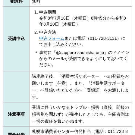
受講料
無料
申込期間
令和8年7月16日（木曜日）8時45分から令和8
年8月20日（木曜日）
申込方法
申込フォーム
または電話（011-728-3131）に
受講申込
てお申し込みください。
事前に「@sapporo-shohisha.or.jp」のドメイン
からのメールが受信できるようにしておいてく
ださい。
講座終了後、「消費生活サポーター」への登録をお
願いします（任意）。また、「消費生活サポータ
ー」へ登録いただいた方へ「登録証」をお渡ししま
す。
受講に伴ういかなるトラブル・損害（直接、間接の
注意事項
損害別を問わず）が発生したとしても、主催者側は
一切の責任を負いかねます。
札幌市消費者センター啓発担当（電話：011-728-3
問合せ先