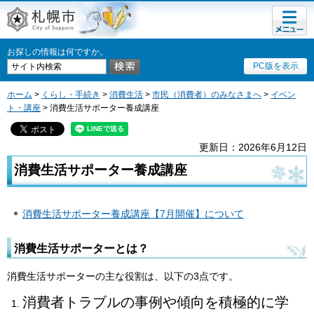
メニュ
札幌市
ー
お探しの情報は何ですか。
PC版を表示
ホーム
>
くらし・手続き
>
消費生活
>
市民（消費者）のみなさまへ
>
イベン
ト・講座
> 消費生活サポーター養成講座
更新日：2026年6月12日
消費生活サポーター養成講座
消費生活サポーター養成講座【7月開催】について
消費生活サポーターとは？
消費生活サポーターの主な役割は、以下の3点です。
消費者トラブルの事例や傾向を積極的に学