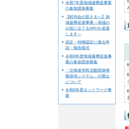
令和7年度地域連携促事業
の参加団体募集
【町内会の皆さまへ】地
域連携促進事業～地域の
お役に立てるNPOを派遣
します～
認定・特例認定に係る申
請・報告様式
令和8年度地域連携促進事
業の参加団体募集
「北海道市民活動団体情
報提供システム」の廃止
について
令和8年度ネットワーク事
業