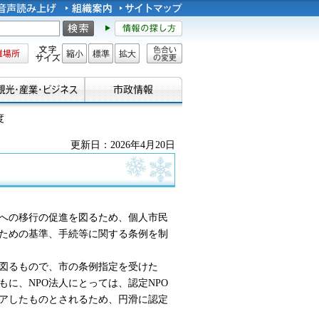
所
文字サイズ
縮小
標準
拡大
色合い
の変更
度
更新日：2026年4月20日
人への移行の促進を図るため、個人市民
るための基準、手続等に関する条例を制
を図るもので、市の条例指定を受けた
に、NPO法人にとっては、認定NPO
アしたものとされるため、円滑に認定