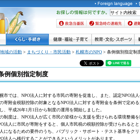
お探しの情報は何です
か。
救急当番医
緊急時の連絡先
避難場
地域の活動
>
まちづくり・市民活動
>
札幌市のNPO
> 条例個別指定制
条例個別指定制度
幌市では、NPO法人に対する市民の寄附を促進し、また、認定NPO法
の寄附金税額控除の対象となるNPO法人に対する寄附金を条例で定め
し、平成26年1月1日から制度の運用を開始しました。
の制度は、NPO法人が広く市民の皆様から支援を受けられる環境整備
PO法人に市民が寄附をすると、個人市民税の税額控除が受けられるととも
人になるための要件のうち、パブリック・サポート・テスト基準をクリ
PO法人へ移行することができるというメリットがあります。