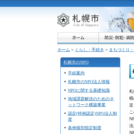
札幌市
ホーム
>
くらし・手続き
>
まちづくり・
札幌市のNPO
手続案内
札幌市のNPO法人情報
NPOに関する基礎知識
札
税
地域課題解決のためのネ
ットワーク構築事業
定
こ
認定(特例認定)NPO法人制
N
度
法
条例個別指定制度
N