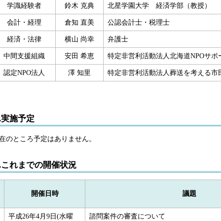
学識経験者
鈴木 克典
北星学園大学 経済学部（教授）
会計・経理
倉知 直美
公認会計士・税理士
経済・法律
横山 尚幸
弁護士
中間支援組織
安田 希恵
特定非営利活動法人北海道NPOサポ
認定NPO法人
澤 知里
特定非営利活動法人葬送を考える市
2.実施予定
在のところ予定はありません。
3.これまでの開催状況
開催日時
議題
平成26年4月9日(水曜
諮問案件の審査について