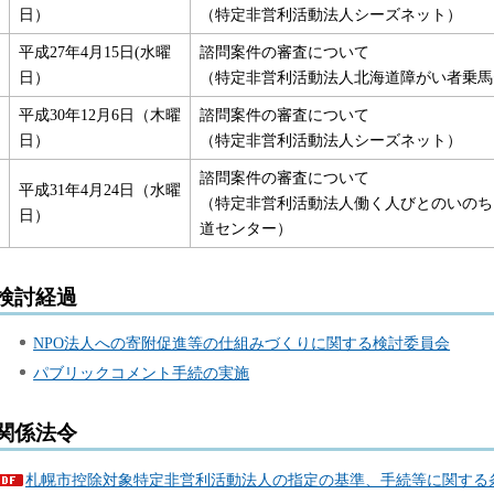
日）
（特定非営利活動法人シーズネット）
平成27年4月15日(水曜
諮問案件の審査について
日）
（特定非営利活動法人北海道障がい者乗馬
平成30年12月6日（木曜
諮問案件の審査について
日）
（特定非営利活動法人シーズネット）
諮問案件の審査について
平成31年4月24日（水曜
（特定非営利活動法人働く人びとのいのち
日）
道センター）
検討経過
NPO法人への寄附促進等の仕組みづくりに関する検討委員会
パブリックコメント手続の実施
関係法令
札幌市控除対象特定非営利活動法人の指定の基準、手続等に関する条例