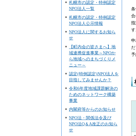
札幌市の認定・特例認定
NPO法人一覧
条
合
札幌市の認定・特例認定
指
NPO法人公示情報
す
NPO法人に関するお知ら
せ
申
【町内会の皆さまへ】地
だ
域連携促進事業～NPOか
予
ら地域へのまちづくりメ
ニュー～
認定(特例認定)NPO法人を
目指してみませんか？
令和6年度地域課題解決の
ためのネットワーク構築
事業
内閣府等からのお知らせ
NPO法・関係法令及び
NPO法Q＆A改正のお知ら
せ