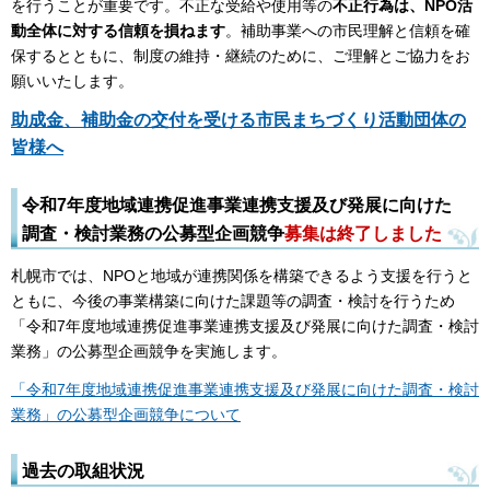
を行うことが重要です。不正な受給や使用等の
不正行為は、NPO活
動全体に対する信頼を損ねます
。補助事業への市民理解と信頼を確
保するとともに、制度の維持・継続のために、ご理解とご協力をお
願いいたします。
助成金、補助金の交付を受ける市民まちづくり活動団体の
皆様へ
令和7年度地域連携促進事業連携支援及び発展に向けた
調査・検討業務の公募型企画競争
募集は終了しました
札幌市では、NPOと地域が連携関係を構築できるよう支援を行うと
ともに、今後の事業構築に向けた課題等の調査・検討を行うため
「令和7年度地域連携促進事業連携支援及び発展に向けた調査・検討
業務」の公募型企画競争を実施します。
「令和7年度地域連携促進事業連携支援及び発展に向けた調査・検討
業務」の公募型企画競争について
過去の取組状況