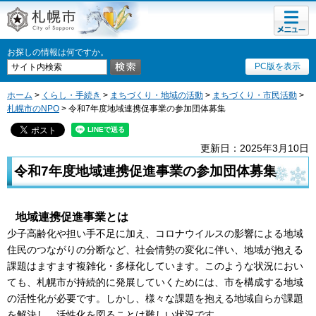
メニュ
札幌市
ー
お探しの情報は何ですか。
PC版を表示
ホーム
>
くらし・手続き
>
まちづくり・地域の活動
>
まちづくり・市民活動
>
札幌市のNPO
> 令和7年度地域連携促事業の参加団体募集
更新日：2025年3月10日
令和7年度地域連携促進事業の参加団体募集
地域連携促進事業とは
少子高齢化や担い手不足に加え、コロナウイルスの影響による地域
住民のつながりの分断など、社会情勢の変化に伴い、地域が抱える
課題はますます複雑化・多様化しています。このような状況におい
ても、札幌市が持続的に発展していくためには、市を構成する地域
の活性化が必要です。しかし、様々な課題を抱える地域自らが課題
を解決し、活性化を図ることは難しい状況です。