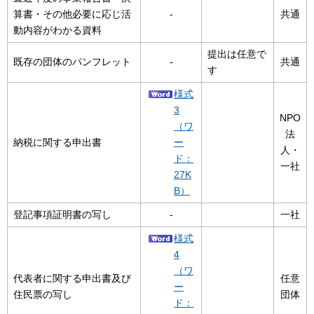
算書・その他必要に応じ活
-
共通
動内容がわかる資料
提出は任意で
既存の団体のパンフレット
-
共通
す
様式
3
NPO
（ワ
法
納税に関する申出書
ー
人・
ド：
一社
27K
B）
登記事項証明書の写し
-
一社
様式
4
（ワ
代表者に関する申出書及び
任意
ー
住民票の写し
団体
ド：