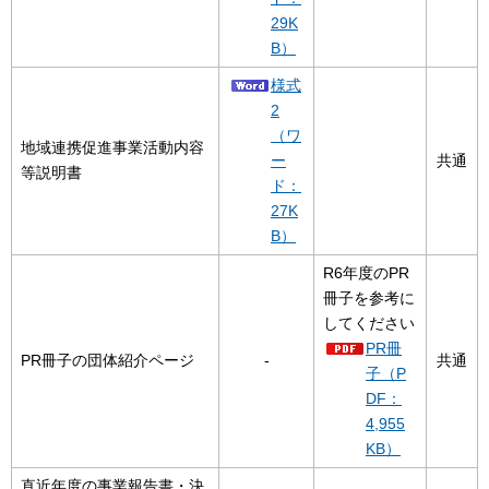
29K
B）
様式
2
（ワ
地域連携促進事業活動内容
ー
共通
等説明書
ド：
27K
B）
R6年度のPR
冊子を参考に
してください
PR冊
PR冊子の団体紹介ページ
-
共通
子（P
DF：
4,955
KB）
直近年度の事業報告書・決