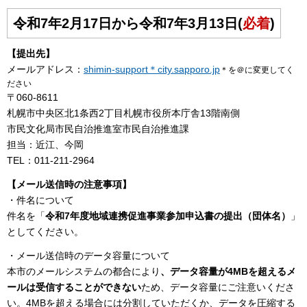
令和7年2月17日から令和7年3月13日(
必着
)
【提出先】
メールアドレス：
shimin-support＊city.sapporo.jp
＊を＠に変更してく
ださい
〒060-8611
札幌市中央区北1条西2丁目札幌市役所本庁舎13階南側
市民文化局市民自治推進室市民自治推進課
担当：近江、今岡
TEL：011-211-2964
【メール送信時の注意事項】
・件名について
件名を「
令和7年度地域連携促進事業参加申込書の提出（団体名）
」
としてください。
・メール送信時のデータ容量について
本市のメールシステムの都合により
、データ容量が4MBを超えるメ
ールは受信することができない
ため、データ容量にご注意いくださ
い。4MBを超える場合には分割していただくか、データを圧縮する