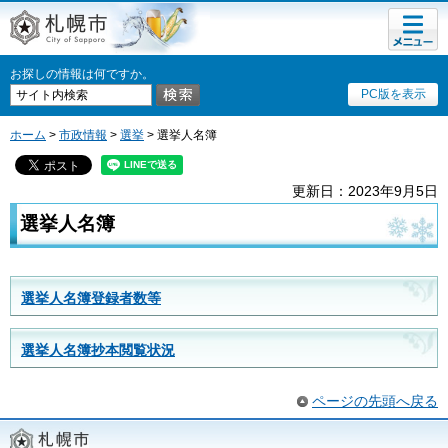
メニュ
札幌市
ー
お探しの情報は何ですか。
PC版を表示
ホーム
>
市政情報
>
選挙
> 選挙人名簿
更新日：2023年9月5日
選挙人名簿
選挙人名簿登録者数等
選挙人名簿抄本閲覧状況
ページの先頭へ戻る