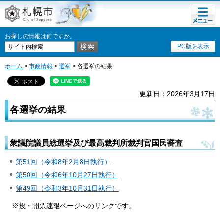
メニュ
札幌市
ー
お探しの情報は何ですか。
PC版を表示
ホーム
>
市政情報
>
選挙
> 各選挙の結果
更新日：2026年3月17日
各選挙の結果
衆議院議員総選挙及び最高裁判所裁判官国民審査
第51回（令和8年2月8日執行）
第50回（令和6年10月27日執行）
第49回（令和3年10月31日執行）
※投・開票速報ページへのリンクです。