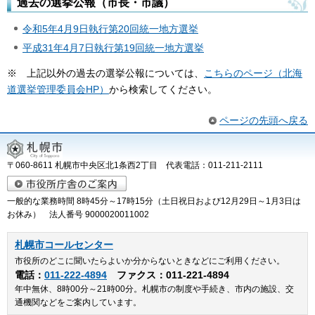
過去の選挙公報（市長・市議）
令和5年4月9日執行
第20回統一地方選挙
平成31年4月7日執行第19回統一地方選挙
※ 上記以外の過去の選挙公報については、
こちらのページ（北海
道選挙管理委員会HP）
から検索してください。
ページの先頭へ戻る
〒060-8611 札幌市中央区北1条西2丁目 代表電話：011-211-2111
一般的な業務時間 8時45分～17時15分（土日祝日および12月29日～1月3日は
お休み） 法人番号 9000020011002
札幌市コールセンター
市役所のどこに聞いたらよいか分からないときなどにご利用ください。
電話：
011-222-4894
ファクス：011-221-4894
年中無休、8時00分～21時00分。札幌市の制度や手続き、市内の施設、交
通機関などをご案内しています。