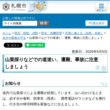
メニュ
札幌市
ー
お探しの情報は何ですか。
PC版を表示
ホーム
>
防災・防犯・消防
>
防災・危機管理
>
災害に備える（自助・共助）
>
自分や家族を守る
> 山菜採りなどでの道迷い、遭難、事故に注意しましょう
更新日：2026年6月5日
山菜採りなどでの道迷い、遭難、事故に注意
しましょう
お知らせ
道内で山菜採りによる遭難が続発しています。山へ出かけるとき
は、必ず水や食料、防寒衣（雨具）、携帯電話やラジオなどを携行
し、行き先や帰宅時間を家族などに伝えましょう。