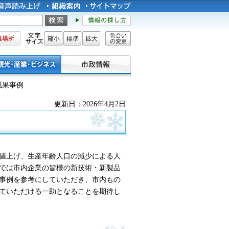
所
文字サイズ
縮小
標準
拡大
色合い
の変更
成果事例
更新日：2026年4月2日
値上げ、生産年齢人口の減少による人
では市内企業の皆様の新技術・新製品
事例を参考にしていただき、市内もの
ていただける一助となることを期待し