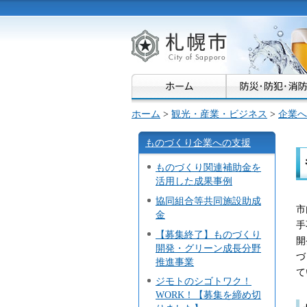
札幌市
ホーム
>
観光・産業・ビジネス
>
企業へ
ものづくり企業への支援
ものづくり関連補助金を
活用した成果事例
協同組合等共同施設助成
市
金
手
【募集終了】ものづくり
開
開発・グリーン成長分野
づ
推進事業
て
ジモトのシゴトワク！
WORK！【募集を締め切