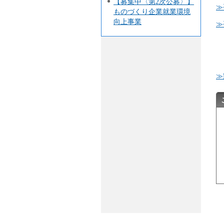
【募集中〈第2次公募〉】
≫
ものづくり企業就業環境
向上事業
≫
≫