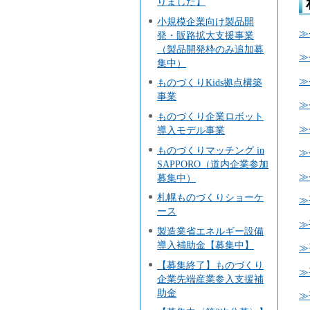
りました】
小規模企業向け製品開
≫
発・販路拡大支援事業
（製品開発枠のみ追加募
≫
集中）
≫
ものづくりKids拠点構築
事業
≫
ものづくり企業ロボット
≫
導入モデル事業
ものづくりマッチング in
≫
SAPPORO（道内企業参加
≫
募集中）
札幌ものづくりショーケ
≫
ース
≫
製造業省エネルギー設備
導入補助金【募集中】
≫
【募集終了】ものづくり
≫
企業先端産業参入支援補
助金
≫