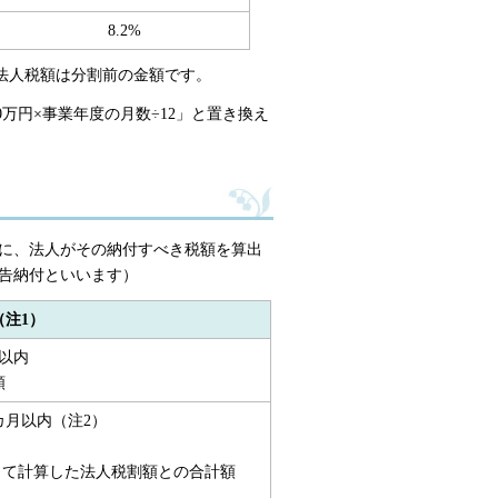
8.2%
る法人税額は分割前の金額です。
00万円×事業年度の月数÷12」と置き換え
に、法人がその納付すべき税額を算出
告納付といいます）
注1）
以内
額
カ月以内（注2）
して計算した法人税割額との合計額