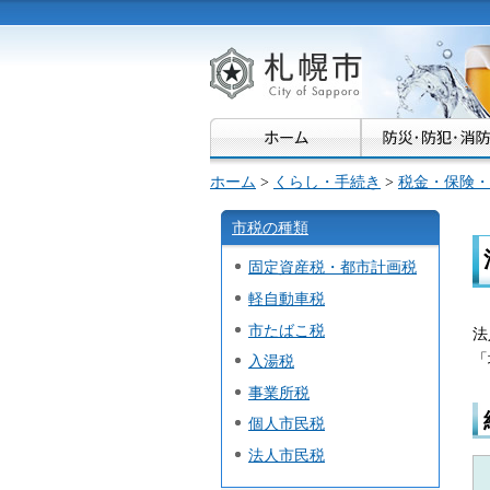
札幌市
ホーム
>
くらし・手続き
>
税金・保険・
市税の種類
固定資産税・都市計画税
軽自動車税
市たばこ税
法
「
入湯税
事業所税
個人市民税
法人市民税