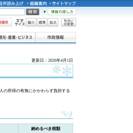
所
文字サイズ
縮小
標準
拡大
色合い
の変更
更新日：2026年4月1日
人の所得の有無にかかわらず負担する
納めるべき税額