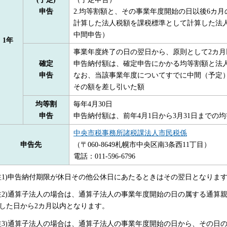
申告
2.均等割額と、その事業年度開始の日以後6カ月
計算した法人税額を課税標準として計算した法
中間申告）
1年
事業年度終了の日の翌日から、原則として2カ月
確定
申告納付額は、確定申告にかかる均等割額と法
申告
なお、当該事業年度についてすでに中間（予定
その額を差し引いた額
均等割
毎年4月30日
申告
申告納付額は、前年4月1日から3月31日までの
中央市税事務所諸税課法人市民税係
申告先
（〒060-8649札幌市中央区南3条西11丁目）
電話：011-596-6796
注1)申告納付期限が休日その他公休日にあたるときはその翌日となりま
注2)通算子法人の場合は、通算子法人の事業年度開始の日の属する通算
した日から2カ月以内となります。
注3)通算子法人の場合は、通算子法人の事業年度開始の日から、その日