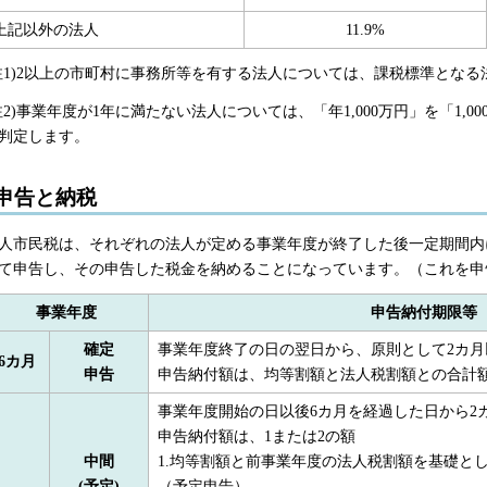
上記以外の法人
11.9%
注1)2以上の市町村に事務所等を有する法人については、課税標準とな
注2)事業年度が1年に満たない法人については、「年1,000万円」を「1,0
判定します。
申告と納税
人市民税は、それぞれの法人が定める事業年度が終了した後一定期間内
て申告し、その申告した税金を納めることになっています。（これを申
事業年度
申告納付期限等（
確定
事業年度終了の日の翌日から、原則として2カ月
6カ月
申告
申告納付額は、均等割額と法人税割額との合計
事業年度開始の日以後6カ月を経過した日から2
申告納付額は、1または2の額
中間
1.均等割額と前事業年度の法人税割額を基礎と
(予定)
（予定申告）