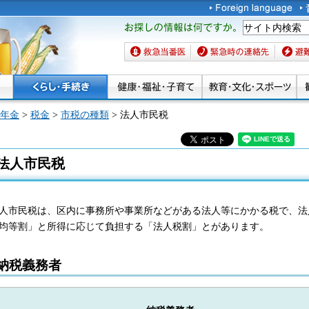
お探しの情報は何です
か。
救急当番医
緊急時の連絡先
避難場
年金
>
税金
>
市税の種類
> 法人市民税
法人市民税
人市民税は、区内に事務所や事業所などがある法人等にかかる税で、法
均等割」と所得に応じて負担する「法人税割」とがあります。
納税義務者