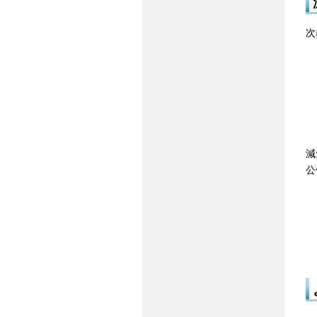
次
減
公