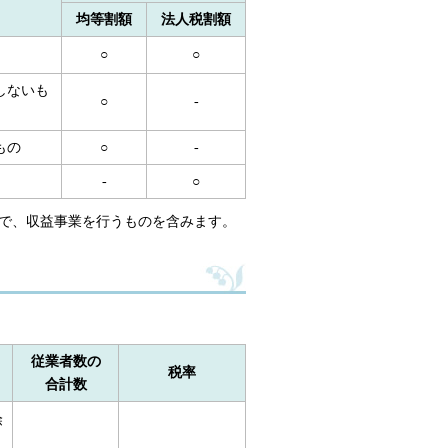
均等割額
法人税割額
○
○
しないも
○
-
もの
○
-
-
○
で、収益事業を行うものを含みます。
従業者数の
税率
合計数
除