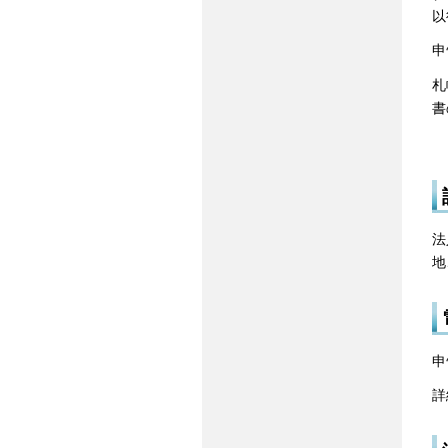
以
申
札
書
法
地
申
詳