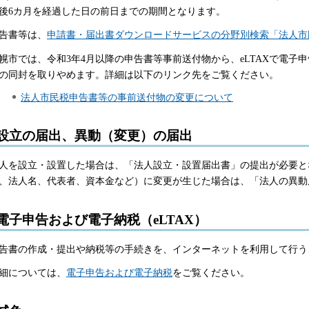
後6カ月を経過した日の前日までの期間となります。
告書等は、
申請書・届出書ダウンロードサービスの分野別検索「法人市
幌市では、令和3年4月以降の申告書等事前送付物から、eLTAXで電子
の同封を取りやめます。詳細は以下のリンク先をご覧ください。
法人市民税申告書等の事前送付物の変更について
設立の届出、異動（変更）の届出
人を設立・設置した場合は、「法人設立・設置届出書」の提出が必要と
、法人名、代表者、資本金など）に変更が生じた場合は、「法人の異動
電子申告および電子納税（eLTAX）
告書の作成・提出や納税等の手続きを、インターネットを利用して行う
細については、
電子申告および電子納税
をご覧ください。