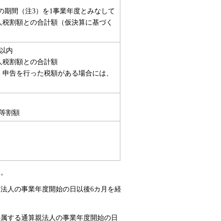
の期間（注3）を1事業年度とみなして
人税割額との合計額（仮決算に基づく
以内
人税割額との合計額
）申告を行った税額がある場合には、
均等割額
す。
親法人の事業年度開始の日以後6カ月を経
の属する通算親法人の事業年度開始の日