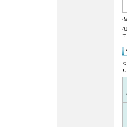
(
(
て
法
し