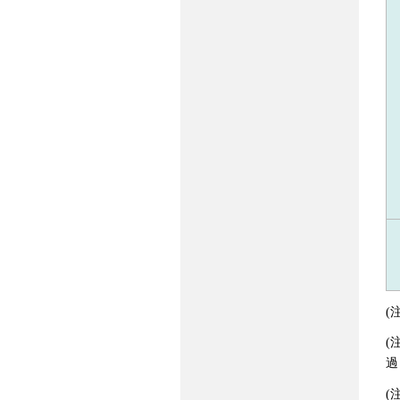
(
(
過
(