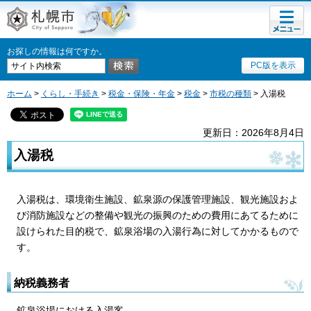
メニュ
札幌市
ー
お探しの情報は何ですか。
PC版を表示
ホーム
>
くらし・手続き
>
税金・保険・年金
>
税金
>
市税の種類
> 入湯税
更新日：2026年8月4日
入湯税
入湯税は、環境衛生施設、鉱泉源の保護管理施設、観光施設およ
び消防施設などの整備や観光の振興のための費用にあてるために
設けられた目的税で、鉱泉浴場の入湯行為に対してかかるもので
す。
納税義務者
鉱泉浴場における入湯客