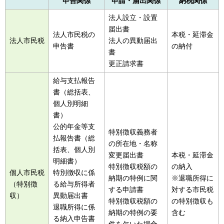
申告関係
申請・届出関係
納税関係
法人設立・設置
届出書
法人市民税の
本税・延滞金
法人市民税
法人の異動届出
申告書
の納付
書
更正請求書
給与支払報告
書（総括表、
個人別明細
書）
公的年金等支
特別徴収義務者
払報告書（総
の所在地・名称
括表、個人別
変更届出書
本税・延滞金
明細書）
特別徴収税額の
の納入
個人市民税
特別徴収に係
納期の特例に関
※退職所得に
（特別徴
る給与所得者
する申請書
対する市民税
収）
異動届出書
特別徴収税額の
の特別徴収も
退職所得に係
納期の特例の要
含む
る納入申告書
件を欠いた場合