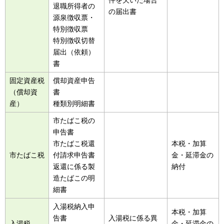
退職所得者の
の届出書
源泉徴収票・
特別徴収票
特別徴収切替
届出（依頼）
書
固定資産税
償却資産申告
（償却資
書
産）
種類別明細書
市たばこ税の
申告書
市たばこ税還
本税・加算
市たばこ税
付請求申告書
金・延滞金の
返還に係る製
納付
造たばこの明
細書
入湯税納入申
本税・加算
告書
入湯税に係る異
入湯税
金・延滞金の