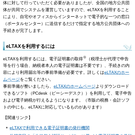
体に対して行っていただく必要がありましたが、全国の地方公共団
体が共同でシステムを運営していますので、eLTAXを利用すること
により、自宅やオフィスからインターネットで電子的な一つの窓口
（ポータルセンター）に送信するだけで指定する地方公共団体への
手続きが完了します。
eLTAXを利用するには
※
eLTAXを利用するには、電子証明書の取得
（税理士が代理で申告
等を行う場合、納税者本人の電子証明書は不要です）、手続きの内
容により利用届出等の事前準備が必要です。詳しくは
eLTAXのホー
ムページ
をご覧ください。
事前準備が整いましたら、
eLTAXのホームページ
よりダウンロード
できるソフト（PCdesk（ピーシーデスク））を利用して、電子申告
および電子納税が行えるようになります。（市販の税務・会計ソフ
トの中にも、eLTAXに対応しているものがあります）
【関連リンク】
eLTAXで利用できる電子証明書の発行機関