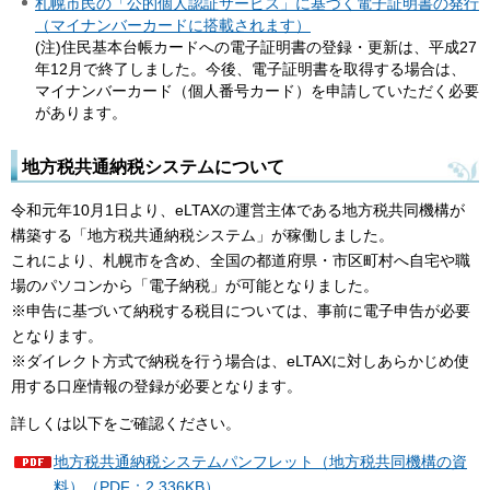
札幌市民の「公的個人認証サービス」に基づく電子証明書の発行
（マイナンバーカードに搭載されます）
(注)住民基本台帳カードへの電子証明書の登録・更新は、平成27
年12月で終了しました。今後、電子証明書を取得する場合は、
マイナンバーカード（個人番号カード）を申請していただく必要
があります。
地方税共通納税システムについて
令和元年10月1日より、eLTAXの運営主体である地方税共同機構が
構築する「地方税共通納税システム」が稼働しました。
これにより、札幌市を含め、全国の都道府県・市区町村へ自宅や職
場のパソコンから「電子納税」が可能となりました。
※申告に基づいて納税する税目については、事前に電子申告が必要
となります。
※ダイレクト方式で納税を行う場合は、eLTAXに対しあらかじめ使
用する口座情報の登録が必要となります。
詳しくは以下をご確認ください。
地方税共通納税システムパンフレット（地方税共同機構の資
料）（PDF：2,336KB）