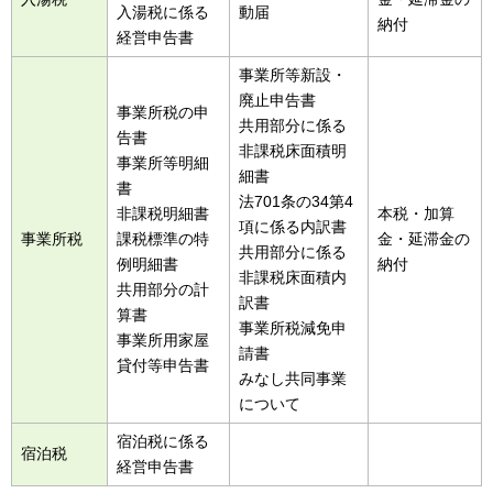
入湯税に係る
動届
納付
経営申告書
事業所等新設・
廃止申告書
事業所税の申
共用部分に係る
告書
非課税床面積明
事業所等明細
細書
書
法701条の34第4
非課税明細書
本税・加算
項に係る内訳書
事業所税
課税標準の特
金・延滞金の
共用部分に係る
例明細書
納付
非課税床面積内
共用部分の計
訳書
算書
事業所税減免申
事業所用家屋
請書
貸付等申告書
みなし共同事業
について
宿泊税に係る
宿泊税
経営申告書