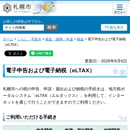
メニュ
札幌市
ー
お探しの情報は何ですか。
PC版を表示
ホーム
>
くらし・手続き
>
税金・保険・年金
>
税金
> 電子申告および電子納税
（eLTAX）
更新日：2026年8月6日
電子申告および電子納税（eLTAX）
札幌市への税の申告、申請・届出および納税の手続きは、地方税ポ
ータルシステム「eLTAX（エルタックス）」を利用して、インター
ネットを通じて行うことができますのでご利用ください。
ご利用いただける手続き