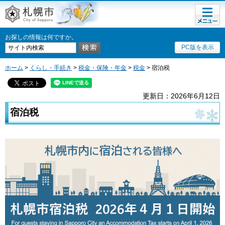
メニュ
札幌市
ー
お探しの情報は何ですか。
PC版を表示
ホーム
>
くらし・手続き
>
税金・保険・年金
>
税金
> 宿泊税
更新日：2026年6月12日
宿泊税