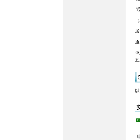
通
（
居
通
※
五
以