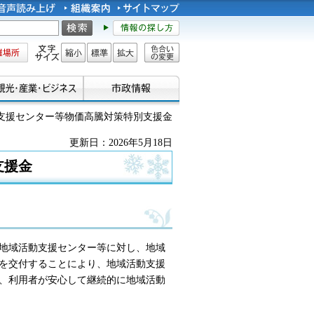
所
文字サイズ
縮小
標準
拡大
色合い
の変更
動支援センター等物価高騰対策特別支援金
更新日：2026年5月18日
支援金
地域活動支援センター等に対し、地域
を交付することにより、地域活動支援
、利用者が安心して継続的に地域活動