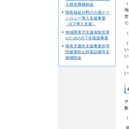
（
入移送費補助金
地
障害福祉分野の介護テク
営
ノロジー導入支援事業
て
（ICT導入支援）
地域障害児支援体制充実
（
のためのICT化推進事業
（
障害児通所支援事業所等
い
性被害防止対策設備等支
い
援補助金
（
い
サ
数
（
居