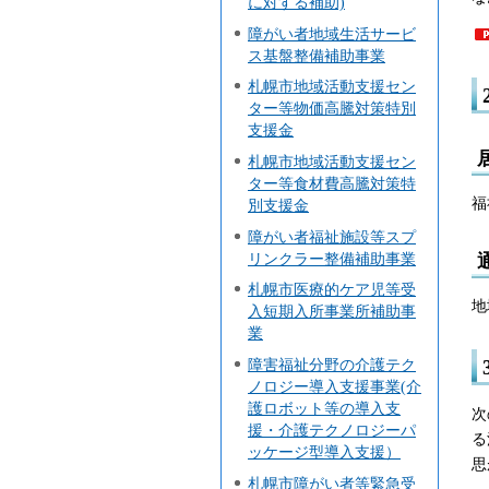
に対する補助)
障がい者地域生活サービ
ス基盤整備補助事業
札幌市地域活動支援セン
ター等物価高騰対策特別
支援金
札幌市地域活動支援セン
ター等食材費高騰対策特
福
別支援金
障がい者福祉施設等スプ
リンクラー整備補助事業
札幌市医療的ケア児等受
地
入短期入所事業所補助事
業
障害福祉分野の介護テク
ノロジー導入支援事業(介
護ロボット等の導入支
次
援・介護テクノロジーパ
る
ッケージ型導入支援）
思
札幌市障がい者等緊急受