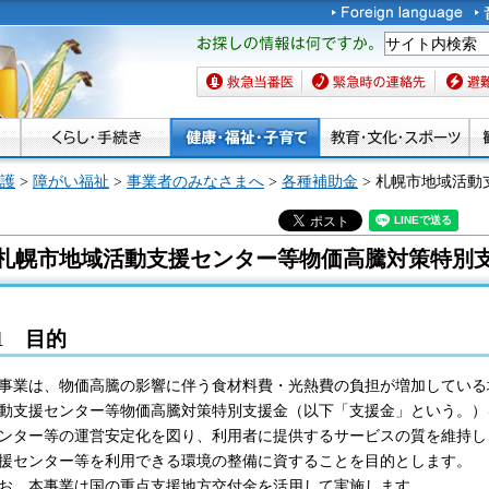
お探しの情報は何です
か。
救急当番医
緊急時の連絡先
避難場
護
>
障がい福祉
>
事業者のみなさまへ
>
各種補助金
> 札幌市地域活
札幌市地域活動支援センター等物価高騰対策特別
1 目的
事業は、物価高騰の影響に伴う食材料費・光熱費の負担が増加している
動支援センター等物価高騰対策特別支援金（以下「支援金」という。）
ンター等の運営安定化を図り、利用者に提供するサービスの質を維持し
援センター等を利用できる環境の整備に資することを目的とします。
お、本事業は国の重点支援地方交付金を活用して実施します。