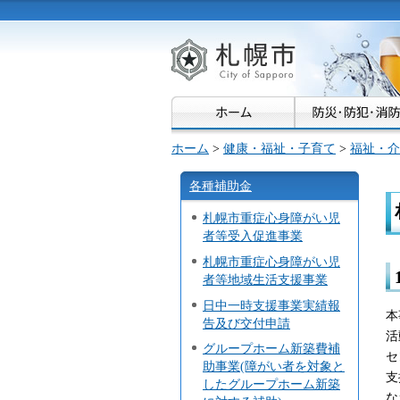
札幌市
ホーム
>
健康・福祉・子育て
>
福祉・介
各種補助金
札幌市重症心身障がい児
者等受入促進事業
札幌市重症心身障がい児
者等地域生活支援事業
日中一時支援事業実績報
本
告及び交付申請
活
グループホーム新築費補
セ
助事業(障がい者を対象と
支
したグループホーム新築
な