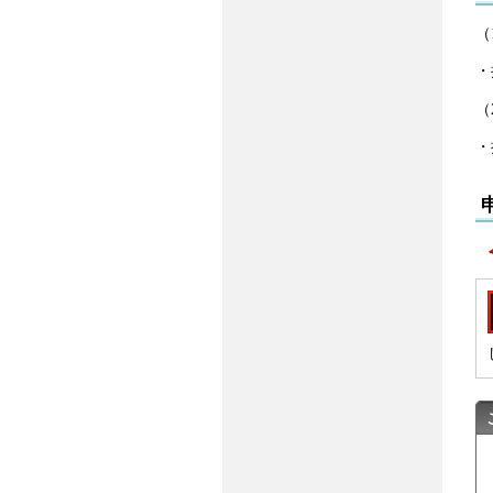
（
・
（
・