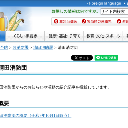
お探しの情報は何です
か。
救急当番医
緊急時の連絡先
避難場
予防
>
各消防署
>
清田消防署
> 清田消防団
清田消防団
田消防団からのお知らせや活動の紹介記事を掲載しています。
概要
田消防団の概要（令和7年10月1日時点）