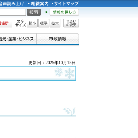
所
文字サイズ
縮小
標準
拡大
色合い
の変更
更新日：2025年10月15日