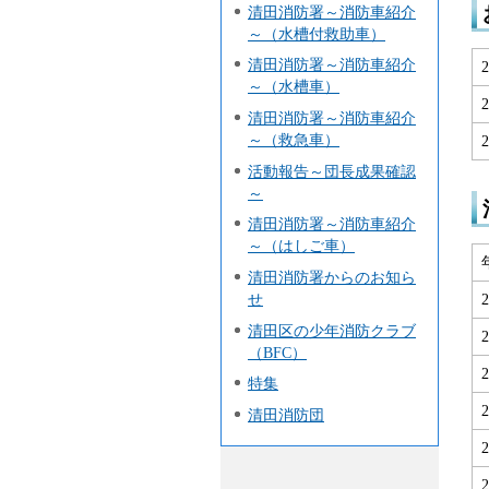
清田消防署～消防車紹介
～（水槽付救助車）
清田消防署～消防車紹介
～（水槽車）
清田消防署～消防車紹介
～（救急車）
活動報告～団長成果確認
～
清田消防署～消防車紹介
～（はしご車）
清田消防署からのお知ら
せ
清田区の少年消防クラブ
（BFC）
特集
清田消防団