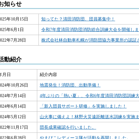
お知らせ
2025年10月15日
知ってた？清田消防団、団員募集中！
2025年6月1日
令和7年度
清田消防団消防総合訓練大会を開催しま
2022年7月28日
株式会社林自動車札幌が消防団協力事業所の認証
活動紹介
年月日
紹介内容
2024年10月26日
地震発生！消防団、出動準備！
2024年7月14日
4年ぶりの「熱い夏」、令和6年度清田消防団訓練
2024年6月14日
「新入団員サポート研修」を実施しました！
2024年5月12日
山火事に備えよ！林野火災遠距離送水訓練を実施
2022年11月17日
団長成果確認を行いました。
2022年6月28日
やまびこレディース隊が活動を再開しました。