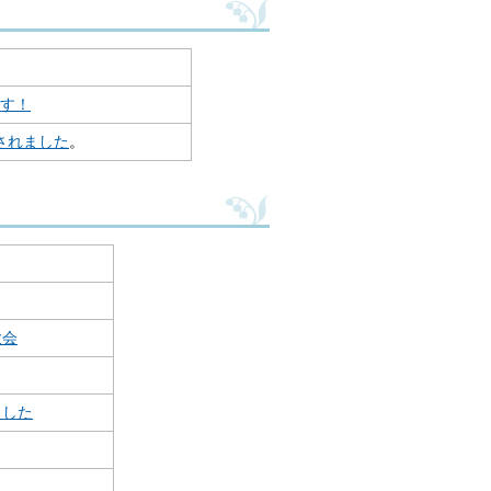
す！
されました
。
大会
ました