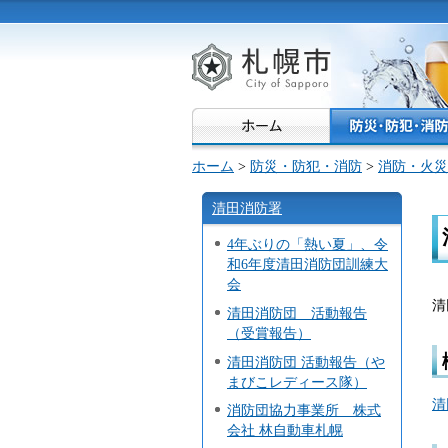
札幌市
ホーム
>
防災・防犯・消防
>
消防・火災
清田消防署
4年ぶりの「熱い夏」、令
和6年度清田消防団訓練大
会
清
清田消防団 活動報告
（受賞報告）
清田消防団 活動報告（や
まびこレディース隊）
清
消防団協力事業所 株式
会社 林自動車札幌