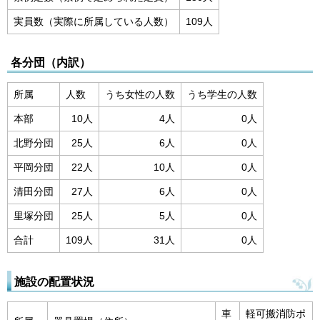
実員数（実際に所属している人数）
109人
各分団（内訳）
所属
人数
うち女性の人数
うち学生の人数
本部
10人
4人
0人
北野分団
25人
6人
0人
平岡分団
22人
10人
0人
清田分団
27人
6人
0人
里塚分団
25人
5人
0人
合計
109人
31人
0人
施設の配置状況
車
軽可搬消防ポ