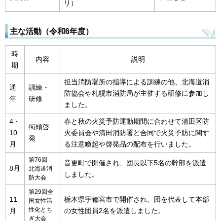
リ）
主な活動（令和6年度）
時
内容
説明
期
担当消防署所の指導による訓練の他、北海道消
通
訓練・
防協会や札幌市消防局が主催する研修に参加し
年
研修
ました。
4・
春と秋の火災予防運動期間に合わせて清田区防
街頭啓
10
火委員会や清田消防署と合同で火災予防に関す
発
月
る注意喚起や啓発品の配布を行いました。
第76回
音更町で開催され、団長以下5名の幹部を派遣
8月
北海道消
しました。
防大会
第29回全
11
栃木県宇都宮市で開催され、団を代表して本部
国女性活
月
性化とち
の女性団員2名を派遣しました。
ぎ大会