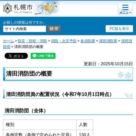
メニュ
札幌市
ー
お探しの情報は何ですか。
PC版を表示
ホーム
>
防災・防犯・消防
>
消防・火災予防
>
各消防署
>
清田消防署
>
清田消
防団
> 清田消防団の概要
更新日：2025年10月15日
清田消防団の概要
清田消防団員の配置状況（令和7年10月1日時点）
清田消防団（全体）
種別
人数
条例定数（条例で定められた定員）
130人