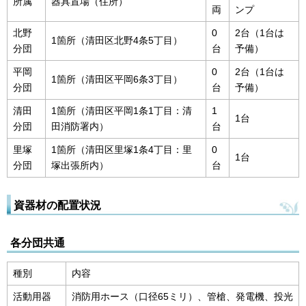
所属
器具置場（住所）
両
ンプ
北野
0
2台（1台は
1箇所（清田区北野4条5丁目）
分団
台
予備）
平岡
0
2台（1台は
1箇所（清田区平岡6条3丁目）
分団
台
予備）
清田
1箇所（清田区平岡1条1丁目：清
1
1台
分団
田消防署内）
台
里塚
1箇所（清田区里塚1条4丁目：里
0
1台
分団
塚出張所内）
台
資器材の配置状況
各分団共通
種別
内容
活動用器
消防用ホース（口径65ミリ）、管槍、発電機、投光