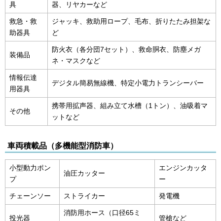
具
器、リヤカーなど
救急・救
ジャッキ、救助用ロープ、毛布、折りたたみ担架な
助器具
ど
防火衣（各分団7セット）、救命胴衣、防塵メガ
装備品
ネ・マスクなど
情報伝達
デジタル簡易無線機、特定小電力トランシーバー
用器具
携帯用拡声器、組み立て水槽（1トン）、油吸着マ
その他
ットなど
車両積載品（多機能型消防車）
小型動力ポン
エンジンカッタ
油圧カッター
プ
ー
チェーンソー
ストライカー
発電機
消防用ホース（口径65ミ
投光器
管槍など