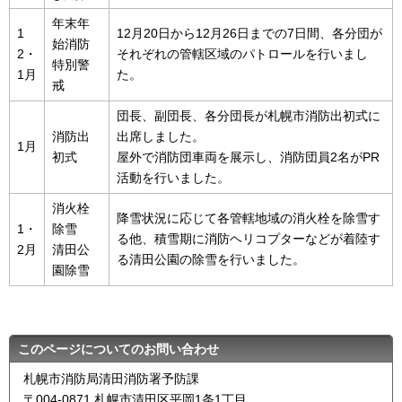
年末年
1
12月20日から12月26日までの7日間、各分団が
始消防
2・
それぞれの管轄区域のパトロールを行いまし
特別警
1月
た。
戒
団長、副団長、各分団長が札幌市消防出初式に
消防出
出席しました。
1月
初式
屋外で消防団車両を展示し、消防団員2名がPR
活動を行いました。
消火栓
降雪状況に応じて各管轄地域の消火栓を除雪す
1・
除雪
る他、積雪期に消防ヘリコプターなどが着陸す
2月
清田公
る清田公園の除雪を行いました。
園除雪
このページについてのお問い合わせ
札幌市消防局清田消防署予防課
〒004-0871 札幌市清田区平岡1条1丁目