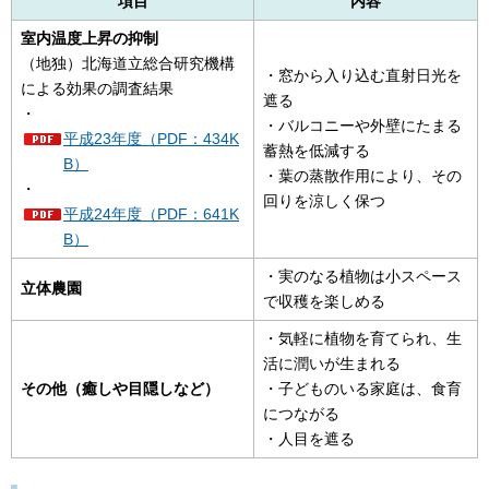
項目
内容
室内温度上昇の抑制
（地独）北海道立総合研究機構
・窓から入り込む直射日光を
による効果の調査結果
遮る
・
・バルコニーや外壁にたまる
平成23年度（PDF：434K
蓄熱を低減する
B）
・葉の蒸散作用により、その
・
回りを涼しく保つ
平成24年度（PDF：641K
B）
・実のなる植物は小スペース
立体農園
で収穫を楽しめる
・気軽に植物を育てられ、生
活に潤いが生まれる
その他（癒しや目隠しなど）
・子どものいる家庭は、食育
につながる
・人目を遮る