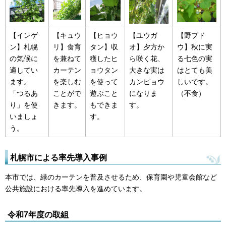
【インゲ
【キュウ
【ヒョウ
【ユウガ
【野ブド
ン】札幌
リ】食育
タン】収
オ】夕方か
ウ】秋に実
の気候に
を兼ねて
穫したヒ
ら咲く花、
る七色の実
適してい
カーテン
ョウタン
大きな実は
はとても美
ます。
を楽しむ
を使って
カンピョウ
しいです。
「つるあ
ことがで
遊ぶこと
になりま
（不食）
り」を使
きます。
もできま
す。
いましょ
す。
う。
札幌市による率先導入事例
本市では、緑のカーテンを普及させるため、保育園や児童会館など
公共施設における率先導入を進めています。
令和7年度の取組