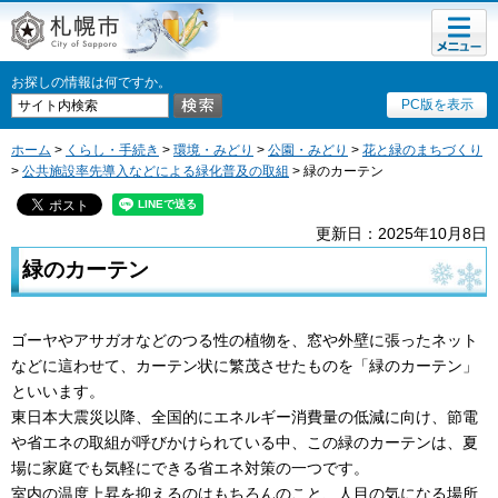
メニュ
札幌市
ー
お探しの情報は何ですか。
PC版を表示
ホーム
>
くらし・手続き
>
環境・みどり
>
公園・みどり
>
花と緑のまちづくり
>
公共施設率先導入などによる緑化普及の取組
> 緑のカーテン
更新日：2025年10月8日
緑のカーテン
ゴーヤやアサガオなどのつる性の植物を、窓や外壁に張ったネット
などに這わせて、カーテン状に繁茂させたものを「緑のカーテン」
といいます。
東日本大震災以降、全国的にエネルギー消費量の低減に向け、節電
や省エネの取組が呼びかけられている中、この緑のカーテンは、夏
場に家庭でも気軽にできる省エネ対策の一つです。
室内の温度上昇を抑えるのはもちろんのこと、人目の気になる場所