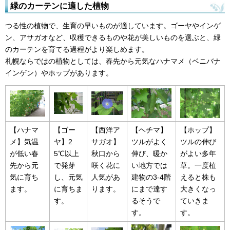
緑のカーテンに適した植物
つる性の植物で、生育の早いものが適しています。ゴーヤやインゲ
ン、アサガオなど、収穫できるものや花が美しいものを選ぶと、緑
のカーテンを育てる過程がより楽しめます。
札幌ならではの植物としては、春先から元気なハナマメ（ベニバナ
インゲン）やホップがあります。
【ハナマ
【ゴー
【西洋ア
【ヘチマ】
【ホップ】
メ】気温
ヤ】2
サガオ】
ツルがよく
ツルの伸び
が低い春
5℃以上
秋口から
伸び、暖か
がよい多年
先から元
で発芽
咲く花に
い地方では
草。一度植
気に育ち
し、元気
人気があ
建物の3-4階
えると株も
ます。
に育ちま
ります。
にまで達す
大きくなっ
す。
るそうで
ていきま
す。
す。