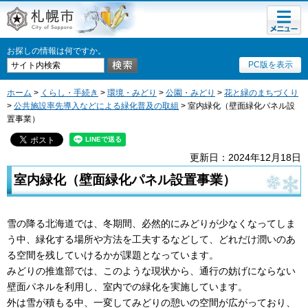
メニュ
札幌市
ー
お探しの情報は何ですか。
PC版を表示
ホーム
>
くらし・手続き
>
環境・みどり
>
公園・みどり
>
花と緑のまちづくり
>
公共施設率先導入などによる緑化普及の取組
> 室内緑化（壁面緑化パネル設
置事業）
更新日：2024年12月18日
室内緑化（壁面緑化パネル設置事業）
雪の降る北海道では、冬期間、必然的にみどりが少なくなってしま
う中、緑化する場所や方法を工夫するなどして、どれだけ潤いのあ
る空間を残していけるかが課題となっています。
みどりの推進部では、このような現状から、通行の妨げにならない
壁面パネルを利用し、室内での緑化を実施しています。
外は雪が積もる中、一変してみどりの憩いの空間が広がっており、