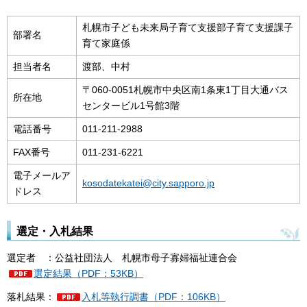
札幌市子ども未来局子育て支援部子育て支援課子
部署名
育て家庭係
担当者名
渡部、中村
〒060-0051札幌市中央区南1条東1丁目大通バス
所在地
センタービル1号館3階
電話番号
011-211-2988
FAX番号
011-231-6221
電子メールア
kosodatekatei@city.sapporo.jp
ドレス
選定・入札結果
選定者 ：公益社団法人 札幌市母子寡婦福祉連合会
選定結果（PDF：53KB）
落札結果：
入札等執行調書（PDF：106KB）