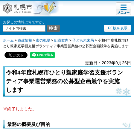
メニュ
札幌市
ー
お探しの情報は何ですか。
PC版を表示
ホーム
>
市政情報
>
市の概要
>
組織案内
>
子ども未来局
> 令和4年度札幌市ひ
とり親家庭学習支援ボランティア事業運営業務の公募型企画競争を実施します
更新日：2023年9月26日
令和4年度札幌市ひとり親家庭学習支援ボラン
ティア事業運営業務の公募型企画競争を実施
します
※終了しました。
業務の概要及び目的