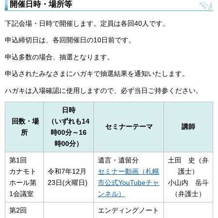
開催日時・場所等
下記会場・日時で開催します。定員は各回40人です。
申込締切日は、各回開催日の10日前です。
申込多数の場合、抽選となります。
申込されたみなさまにハガキで抽選結果を通知いたします。
ハガキは入場確認に使用しますので、必ず当日ご持参ください。
日時
回数・場
（いずれも14
セミナーテーマ
講師
所
時00分～16
時00分）
第1回
遺言・遺留分
土田 史（弁
カナモト
令和7年12月
セミナー動画（札幌
護士）
ホール第
23日(火曜日)
市公式YouTubeチャ
小山内 岳斗
1会議室
ンネル）
（弁護士）
第2回
エンディングノート