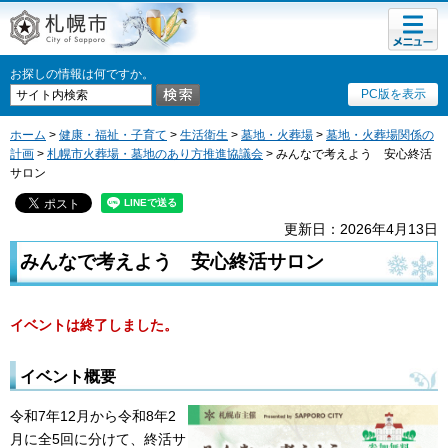
メニュ
札幌市
ー
お探しの情報は何ですか。
PC版を表示
ホーム
>
健康・福祉・子育て
>
生活衛生
>
墓地・火葬場
>
墓地・火葬場関係の
計画
>
札幌市火葬場・墓地のあり方推進協議会
> みんなで考えよう 安心終活
サロン
更新日：2026年4月13日
みんなで考えよう 安心終活サロン
イベントは終了しました。
イベント概要
令和7年12月から令和8年2
月に全5回に分けて、終活サ