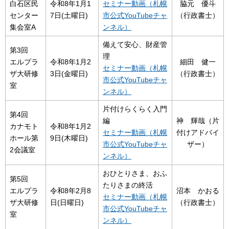
白石区民
令和8年1月1
セミナー動画（札幌
脇元 優斗
センター
7日(土曜日)
市公式YouTubeチャ
（行政書士）
集会室A
ンネル）
備えて安心、財産管
第3回
理
エルプラ
令和8年1月2
細田 健一
セミナー動画（札幌
ザ大研修
3日(金曜日)
（行政書士）
市公式YouTubeチャ
室
ンネル）
片付けらくらく入門
第4回
編
神 輝哉（片
カナモト
令和8年1月2
セミナー動画（札幌
付けアドバイ
ホール第
9日(木曜日)
市公式YouTubeチャ
ザー）
2会議室
ンネル）
おひとりさま、おふ
第5回
たりさまの終活
エルプラ
令和8年2月8
沼本 かおる
セミナー動画（札幌
ザ大研修
日(日曜日)
（行政書士）
市公式YouTubeチャ
室
ンネル）