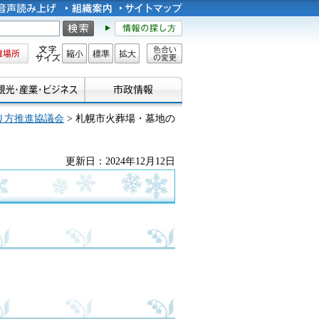
所
文字サイズ
縮小
標準
拡大
色合い
の変更
り方推進協議会
> 札幌市火葬場・墓地の
更新日：2024年12月12日