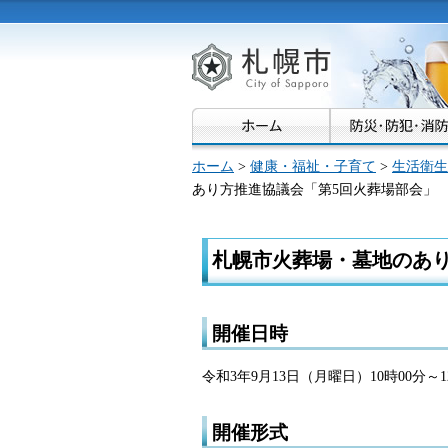
札幌市
ホーム
>
健康・福祉・子育て
>
生活衛生
あり方推進協議会「第5回火葬場部会」
札幌市火葬場・墓地のあり
開催日時
令和3年9月13日（月曜日）10時00分～1
開催形式