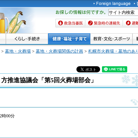
お探しの情報は何です
か。
救急当番医
緊急時の連絡先
避難場
>
墓地・火葬場
>
墓地・火葬場関係の計画
>
札幌市火葬場・墓地のあ
方推進協議会「第5回火葬場部会」
2時00分