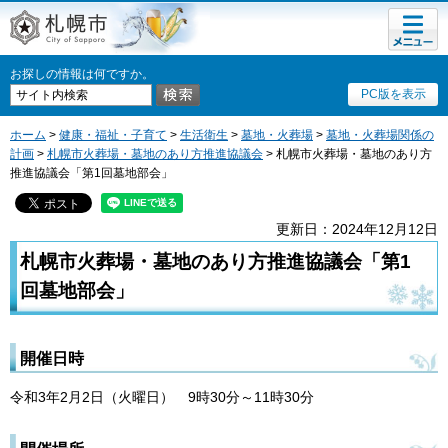
メニュ
札幌市
ー
お探しの情報は何ですか。
PC版を表示
ホーム
>
健康・福祉・子育て
>
生活衛生
>
墓地・火葬場
>
墓地・火葬場関係の
計画
>
札幌市火葬場・墓地のあり方推進協議会
> 札幌市火葬場・墓地のあり方
推進協議会「第1回墓地部会」
更新日：2024年12月12日
札幌市火葬場・墓地のあり方推進協議会「第1
回墓地部会」
開催日時
令和3年2月2日（火曜日） 9時30分～11時30分