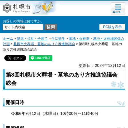
メニュ
札幌市
ー
お探しの情報は何ですか。
PC版を表示
ホーム
>
健康・福祉・子育て
>
生活衛生
>
墓地・火葬場
>
墓地・火葬場関係の
計画
>
札幌市火葬場・墓地のあり方推進協議会
> 第8回札幌市火葬場・墓地の
あり方推進協議会総会
更新日：2024年12月12日
第8回札幌市火葬場・墓地のあり方推進協議会
総会
開催日時
令和6年9月12日（木曜日）10時00分～11時40分