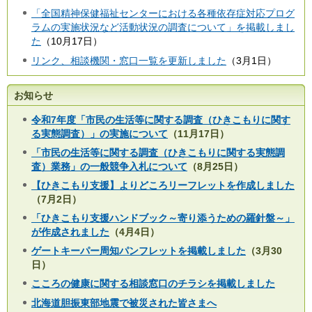
「全国精神保健福祉センターにおける各種依存症対応プログ
ラムの実施状況など活動状況の調査について」を掲載しまし
た
（10月17日）
リンク、相談機関・窓口一覧を更新しました
（3月1日）
お知らせ
令和7年度「市民の生活等に関する調査（ひきこもりに関す
る実態調査）」の実施について
（11月17日）
「市民の生活等に関する調査（ひきこもりに関する実態調
査）業務」の一般競争入札について
（8月25日）
【ひきこもり支援】よりどころリーフレットを作成しました
（7月2日）
「ひきこもり支援ハンドブック～寄り添うための羅針盤～」
が作成されました
（4月4日）
ゲートキーパー周知パンフレットを掲載しました
（3月30
日）
こころの健康に関する相談窓口のチラシを掲載しました
北海道胆振東部地震で被災された皆さまへ