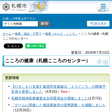
メニュ
札幌市
ー
お探しの情報は何ですか。
PC版を表示
ホーム
>
健康・福祉・子育て
>
健康（からだ・こころ）
> こころの健康（札幌
こころのセンター）
更新日：2026年7月22日
こころの健康（札幌こころのセンター）
更新情報
【ひきこもり支援】集団型支援拠点「よりどころ」の開催予
定表を更新しました
（4月3日）
New！
札幌市精神医療審査会合同委員会を開催しました
(1月7日)
「ゲームに関連した相談家族等の実態調査」を掲載しました
（12月26日）