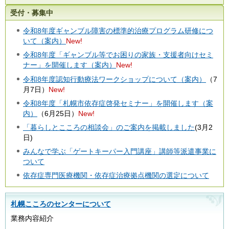
受付・募集中
令和8年度ギャンブル障害の標準的治療プログラム研修につ
いて（案内）
New!
令和8年度「ギャンブル等でお困りの家族・支援者向けセミ
ナー」を開催します（案内）
New!
令和8年度認知行動療法ワークショップについて（案内）
（7
月7日）
New!
令和8年度「札幌市依存症啓発セミナー」を開催します（案
内）
（6月25日）
New!
「暮らしとこころの相談会」のご案内を掲載しました
(3月2
日)
みんなで学ぶ「ゲートキーパー入門講座」講師等派遣事業に
ついて
依存症専門医療機関・依存症治療拠点機関の選定について
札幌こころのセンターについて
業務内容紹介